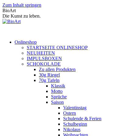
Zum Inhalt springen
BioArt
Die Kunst zu leben.
Onlineshop
STARTSEITE ONLINESHOP
NEUHEITEN
IMPULSBOXEN
SCHOKOLADE
Zu allen Produkten
30g Riegel
70g Tafeln
Klassik
Motto
Sprüche
Saison
Valentinstag
Ostern
Schulende & Ferien
Schulbeginn
Nikolaus
Weihnachten