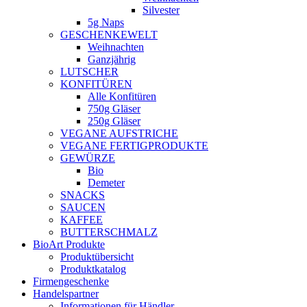
Silvester
5g Naps
GESCHENKEWELT
Weihnachten
Ganzjährig
LUTSCHER
KONFITÜREN
Alle Konfitüren
750g Gläser
250g Gläser
VEGANE AUFSTRICHE
VEGANE FERTIGPRODUKTE
GEWÜRZE
Bio
Demeter
SNACKS
SAUCEN
KAFFEE
BUTTERSCHMALZ
BioArt Produkte
Produktübersicht
Produktkatalog
Firmengeschenke
Handelspartner
Informationen für Händler