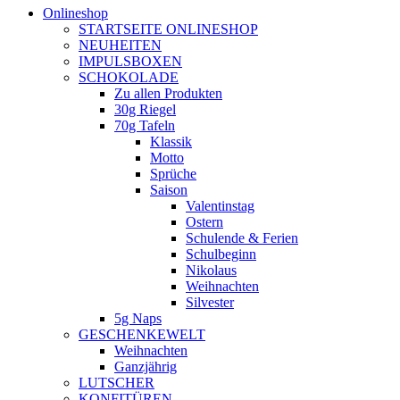
Onlineshop
STARTSEITE ONLINESHOP
NEUHEITEN
IMPULSBOXEN
SCHOKOLADE
Zu allen Produkten
30g Riegel
70g Tafeln
Klassik
Motto
Sprüche
Saison
Valentinstag
Ostern
Schulende & Ferien
Schulbeginn
Nikolaus
Weihnachten
Silvester
5g Naps
GESCHENKEWELT
Weihnachten
Ganzjährig
LUTSCHER
KONFITÜREN