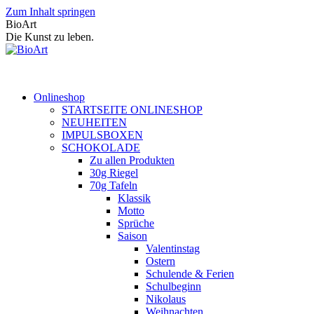
Zum Inhalt springen
BioArt
Die Kunst zu leben.
Onlineshop
STARTSEITE ONLINESHOP
NEUHEITEN
IMPULSBOXEN
SCHOKOLADE
Zu allen Produkten
30g Riegel
70g Tafeln
Klassik
Motto
Sprüche
Saison
Valentinstag
Ostern
Schulende & Ferien
Schulbeginn
Nikolaus
Weihnachten