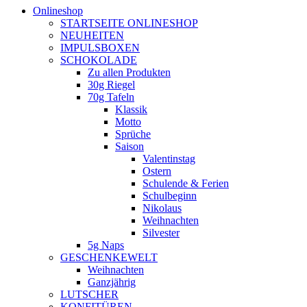
Onlineshop
STARTSEITE ONLINESHOP
NEUHEITEN
IMPULSBOXEN
SCHOKOLADE
Zu allen Produkten
30g Riegel
70g Tafeln
Klassik
Motto
Sprüche
Saison
Valentinstag
Ostern
Schulende & Ferien
Schulbeginn
Nikolaus
Weihnachten
Silvester
5g Naps
GESCHENKEWELT
Weihnachten
Ganzjährig
LUTSCHER
KONFITÜREN