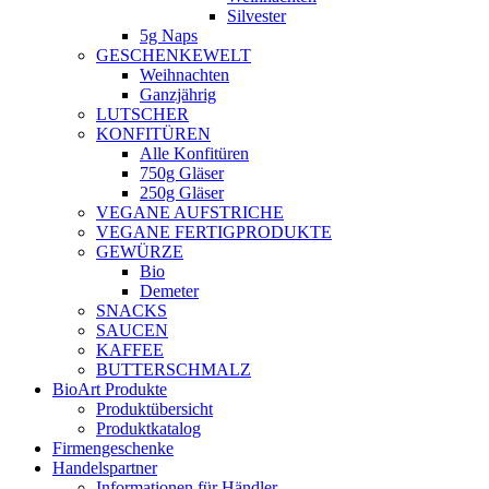
Silvester
5g Naps
GESCHENKEWELT
Weihnachten
Ganzjährig
LUTSCHER
KONFITÜREN
Alle Konfitüren
750g Gläser
250g Gläser
VEGANE AUFSTRICHE
VEGANE FERTIGPRODUKTE
GEWÜRZE
Bio
Demeter
SNACKS
SAUCEN
KAFFEE
BUTTERSCHMALZ
BioArt Produkte
Produktübersicht
Produktkatalog
Firmengeschenke
Handelspartner
Informationen für Händler