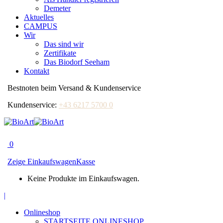
Demeter
Aktuelles
CAMPUS
Wir
Das sind wir
Zertifikate
Das Biodorf Seeham
Kontakt
Bestnoten beim Versand & Kundenservice
Kundenservice:
+43 6217 5700 0
0
Zeige Einkaufswagen
Kasse
Keine Produkte im Einkaufswagen.
|
Facebook
page
Onlineshop
opens
STARTSEITE ONLINESHOP
in