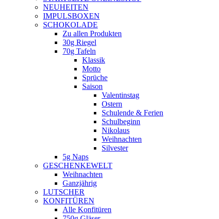
NEUHEITEN
new
IMPULSBOXEN
window
SCHOKOLADE
Zu allen Produkten
30g Riegel
70g Tafeln
Klassik
Motto
Sprüche
Saison
Valentinstag
Ostern
Schulende & Ferien
Schulbeginn
Nikolaus
Weihnachten
Silvester
5g Naps
GESCHENKEWELT
Weihnachten
Ganzjährig
LUTSCHER
KONFITÜREN
Alle Konfitüren
750g Gläser