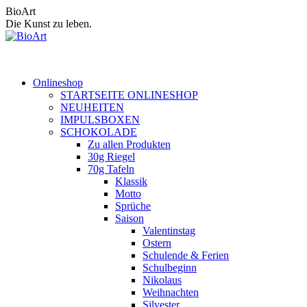
Zum
BioArt
Inhalt
Die Kunst zu leben.
springen
Onlineshop
STARTSEITE ONLINESHOP
NEUHEITEN
IMPULSBOXEN
SCHOKOLADE
Zu allen Produkten
30g Riegel
70g Tafeln
Klassik
Motto
Sprüche
Saison
Valentinstag
Ostern
Schulende & Ferien
Schulbeginn
Nikolaus
Weihnachten
Silvester