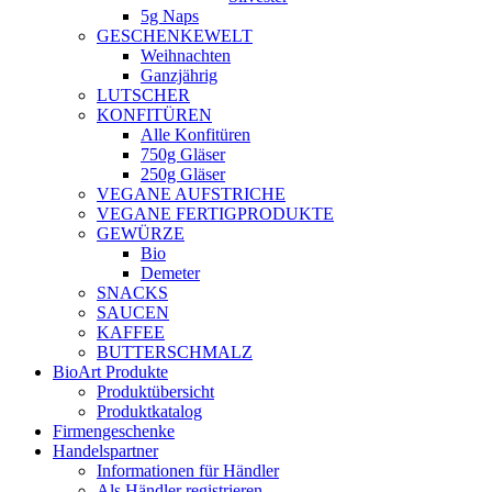
5g Naps
GESCHENKEWELT
Weihnachten
Ganzjährig
LUTSCHER
KONFITÜREN
Alle Konfitüren
750g Gläser
250g Gläser
VEGANE AUFSTRICHE
VEGANE FERTIGPRODUKTE
GEWÜRZE
Bio
Demeter
SNACKS
SAUCEN
KAFFEE
BUTTERSCHMALZ
BioArt Produkte
Produktübersicht
Produktkatalog
Firmengeschenke
Handelspartner
Informationen für Händler
Als Händler registrieren