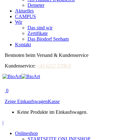
Demeter
Aktuelles
CAMPUS
Wir
Das sind wir
Zertifikate
Das Biodorf Seeham
Kontakt
Bestnoten beim Versand & Kundenservice
Kundenservice:
+43 6217 5700 0
0
Zeige Einkaufswagen
Kasse
Keine Produkte im Einkaufswagen.
|
Facebook
page
Onlineshop
opens
STARTSEITE ONLINESHOP
in