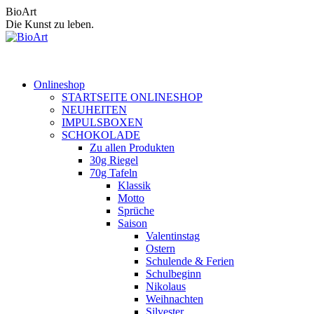
Zum
BioArt
Inhalt
Die Kunst zu leben.
springen
Onlineshop
STARTSEITE ONLINESHOP
NEUHEITEN
IMPULSBOXEN
SCHOKOLADE
Zu allen Produkten
30g Riegel
70g Tafeln
Klassik
Motto
Sprüche
Saison
Valentinstag
Ostern
Schulende & Ferien
Schulbeginn
Nikolaus
Weihnachten
Silvester