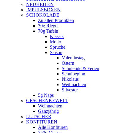
NEUHEITEN
new
IMPULSBOXEN
window
SCHOKOLADE
Zu allen Produkten
30g Riegel
70g Tafeln
Klassik
Motto
Sprüche
Saison
Valentinstag
Ostern
Schulende & Ferien
Schulbeginn
Nikolaus
Weihnachten
Silvester
5g Naps
GESCHENKEWELT
Weihnachten
Ganzjährig
LUTSCHER
KONFITÜREN
Alle Konfitüren
750g Gläser