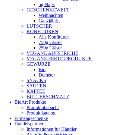
5g Naps
GESCHENKEWELT
Weihnachten
Ganzjährig
LUTSCHER
KONFITÜREN
Alle Konfitüren
750g Gläser
250g Gläser
VEGANE AUFSTRICHE
VEGANE FERTIGPRODUKTE
GEWÜRZE
Bio
Demeter
SNACKS
SAUCEN
KAFFEE
BUTTERSCHMALZ
BioArt Produkte
Produktübersicht
Produktkatalog
Firmengeschenke
Handelspartner
Informationen für Händler
Als Händler registrieren