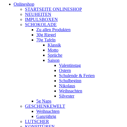
Onlineshop
STARTSEITE ONLINESHOP
NEUHEITEN
IMPULSBOXEN
SCHOKOLADE
Zu allen Produkten
30g Riegel
70g Tafeln
Klassik
Motto
Sprüche
Saison
Valentinstag
Ostern
Schulende & Ferien
Schulbeginn
Nikolaus
Weihnachten
Silvester
5g Naps
GESCHENKEWELT
Weihnachten
Ganzjährig
LUTSCHER
KONFITÜREN