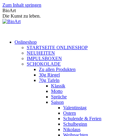
Zum Inhalt springen
BioArt
Die Kunst zu leben.
Onlineshop
STARTSEITE ONLINESHOP
NEUHEITEN
IMPULSBOXEN
SCHOKOLADE
Zu allen Produkten
30g Riegel
70g Tafeln
Klassik
Motto
Sprüche
Saison
Valentinstag
Ostern
Schulende & Ferien
Schulbeginn
Nikolaus
Weihnachten