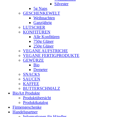
Silvester
5g Naps
GESCHENKEWELT
Weihnachten
Ganzjährig
LUTSCHER
KONFITÜREN
Alle Konfitüren
750g Gläser
250g Gläser
VEGANE AUFSTRICHE
VEGANE FERTIGPRODUKTE
GEWÜRZE
Bio
Demeter
SNACKS
SAUCEN
KAFFEE
BUTTERSCHMALZ
BioArt Produkte
Produktübersicht
Produktkatalog
Firmengeschenke
Handelspartner
Informationen für Händler