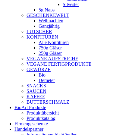
Silvester
5g Naps
GESCHENKEWELT
Weihnachten
Ganzjährig
LUTSCHER
KONFITÜREN
Alle Konfitüren
750g Gläser
250g Gläser
VEGANE AUFSTRICHE
VEGANE FERTIGPRODUKTE
GEWÜRZE
Bio
Demeter
SNACKS
SAUCEN
KAFFEE
BUTTERSCHMALZ
BioArt Produkte
Produktübersicht
Produktkatalog
Firmengeschenke
Handelspartner
Informationen für Händler