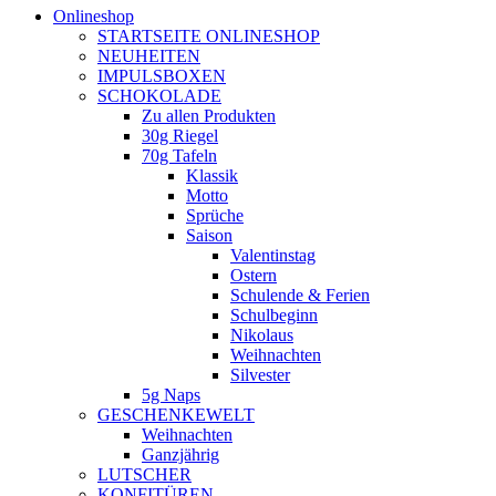
Onlineshop
STARTSEITE ONLINESHOP
NEUHEITEN
IMPULSBOXEN
SCHOKOLADE
Zu allen Produkten
30g Riegel
70g Tafeln
Klassik
Motto
Sprüche
Saison
Valentinstag
Ostern
Schulende & Ferien
Schulbeginn
Nikolaus
Weihnachten
Silvester
5g Naps
GESCHENKEWELT
Weihnachten
Ganzjährig
LUTSCHER
KONFITÜREN