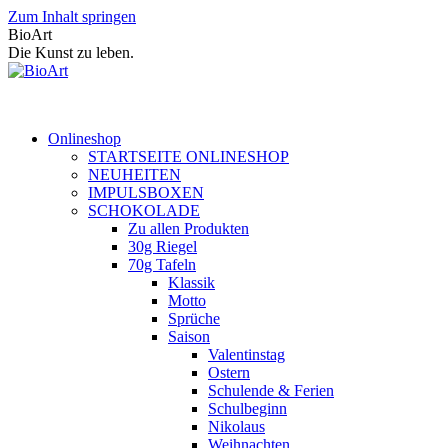
Zum Inhalt springen
BioArt
Die Kunst zu leben.
Onlineshop
STARTSEITE ONLINESHOP
NEUHEITEN
IMPULSBOXEN
SCHOKOLADE
Zu allen Produkten
30g Riegel
70g Tafeln
Klassik
Motto
Sprüche
Saison
Valentinstag
Ostern
Schulende & Ferien
Schulbeginn
Nikolaus
Weihnachten