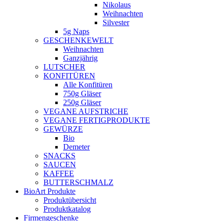
Nikolaus
Weihnachten
Silvester
5g Naps
GESCHENKEWELT
Weihnachten
Ganzjährig
LUTSCHER
KONFITÜREN
Alle Konfitüren
750g Gläser
250g Gläser
VEGANE AUFSTRICHE
VEGANE FERTIGPRODUKTE
GEWÜRZE
Bio
Demeter
SNACKS
SAUCEN
KAFFEE
BUTTERSCHMALZ
BioArt Produkte
Produktübersicht
Produktkatalog
Firmengeschenke