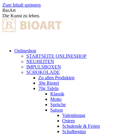
Zum Inhalt springen
BioArt
Die Kunst zu leben.
Onlineshop
STARTSEITE ONLINESHOP
NEUHEITEN
IMPULSBOXEN
SCHOKOLADE
Zu allen Produkten
30g Riegel
70g Tafeln
Klassik
Motto
Sprüche
Saison
Valentinstag
Ostern
Schulende & Ferien
Schulbeginn