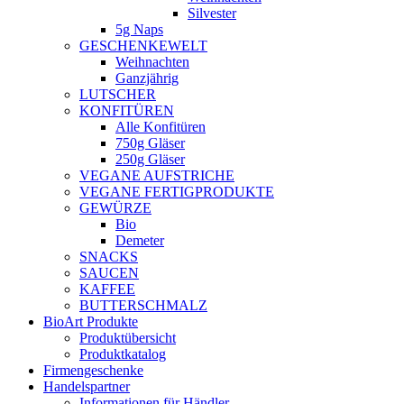
Silvester
5g Naps
GESCHENKEWELT
Weihnachten
Ganzjährig
LUTSCHER
KONFITÜREN
Alle Konfitüren
750g Gläser
250g Gläser
VEGANE AUFSTRICHE
VEGANE FERTIGPRODUKTE
GEWÜRZE
Bio
Demeter
SNACKS
SAUCEN
KAFFEE
BUTTERSCHMALZ
BioArt Produkte
Produktübersicht
Produktkatalog
Firmengeschenke
Handelspartner
Informationen für Händler