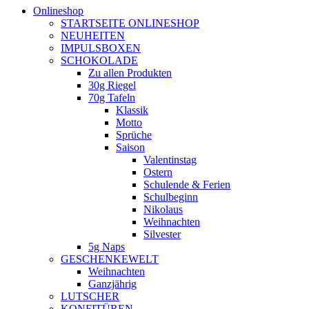
Onlineshop
STARTSEITE ONLINESHOP
NEUHEITEN
IMPULSBOXEN
SCHOKOLADE
Zu allen Produkten
30g Riegel
70g Tafeln
Klassik
Motto
Sprüche
Saison
Valentinstag
Ostern
Schulende & Ferien
Schulbeginn
Nikolaus
Weihnachten
Silvester
5g Naps
GESCHENKEWELT
Weihnachten
Ganzjährig
LUTSCHER
KONFITÜREN