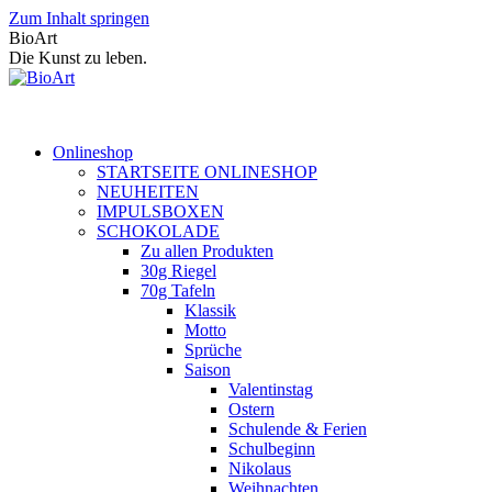
Zum Inhalt springen
BioArt
Die Kunst zu leben.
Onlineshop
STARTSEITE ONLINESHOP
NEUHEITEN
IMPULSBOXEN
SCHOKOLADE
Zu allen Produkten
30g Riegel
70g Tafeln
Klassik
Motto
Sprüche
Saison
Valentinstag
Ostern
Schulende & Ferien
Schulbeginn
Nikolaus
Weihnachten