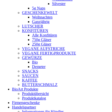
Silvester
5g Naps
GESCHENKEWELT
Weihnachten
Ganzjährig
LUTSCHER
KONFITÜREN
Alle Konfitüren
750g Gläser
250g Gläser
VEGANE AUFSTRICHE
VEGANE FERTIGPRODUKTE
GEWÜRZE
Bio
Demeter
SNACKS
SAUCEN
KAFFEE
BUTTERSCHMALZ
BioArt Produkte
Produktübersicht
Produktkatalog
Firmengeschenke
Handelspartner
Informationen für Händler