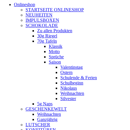
Onlineshop
STARTSEITE ONLINESHOP
NEUHEITEN
IMPULSBOXEN
SCHOKOLADE
Zu allen Produkten
30g Riegel
70g Tafeln
Klassik
Motto
Sprüche
Saison
Valentinstag
Ostern
Schulende & Ferien
Schulbeginn
Nikolaus
Weihnachten
Silvester
5g Naps
GESCHENKEWELT
Weihnachten
Ganzjährig
LUTSCHER
KONFITÜREN