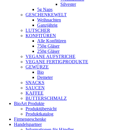
Silvester
5g Naps
GESCHENKEWELT
Weihnachten
Ganzjährig
LUTSCHER
KONFITÜREN
Alle Konfitüren
750g Gläser
250g Gläser
VEGANE AUFSTRICHE
VEGANE FERTIGPRODUKTE
GEWÜRZE
Bio
Demeter
SNACKS
SAUCEN
KAFFEE
BUTTERSCHMALZ
BioArt Produkte
Produktübersicht
Produktkatalog
Firmengeschenke
Handelspartner
Informationen für Händler