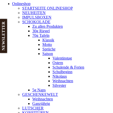
Onlineshop
STARTSEITE ONLINESHOP
NEUHEITEN
IMPULSBOXEN
SCHOKOLADE
NEWSLETTER
Zu allen Produkten
30g Riegel
70g Tafeln
Klassik
Motto
Sprüche
Saison
Valentinstag
Ostern
Schulende & Ferien
Schulbeginn
Nikolaus
Weihnachten
Silvester
5g Naps
GESCHENKEWELT
Weihnachten
Ganzjährig
LUTSCHER
KONFITÜREN