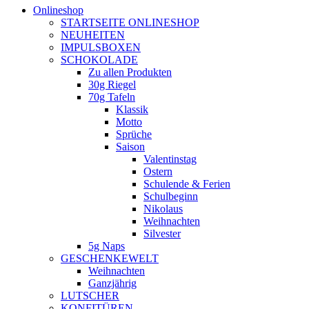
Onlineshop
STARTSEITE ONLINESHOP
NEUHEITEN
IMPULSBOXEN
SCHOKOLADE
Zu allen Produkten
30g Riegel
70g Tafeln
Klassik
Motto
Sprüche
Saison
Valentinstag
Ostern
Schulende & Ferien
Schulbeginn
Nikolaus
Weihnachten
Silvester
5g Naps
GESCHENKEWELT
Weihnachten
Ganzjährig
LUTSCHER
KONFITÜREN