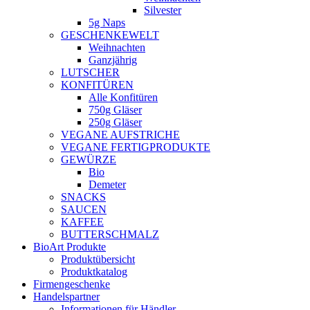
Silvester
5g Naps
GESCHENKEWELT
Weihnachten
Ganzjährig
LUTSCHER
KONFITÜREN
Alle Konfitüren
750g Gläser
250g Gläser
VEGANE AUFSTRICHE
VEGANE FERTIGPRODUKTE
GEWÜRZE
Bio
Demeter
SNACKS
SAUCEN
KAFFEE
BUTTERSCHMALZ
BioArt Produkte
Produktübersicht
Produktkatalog
Firmengeschenke
Handelspartner
Informationen für Händler