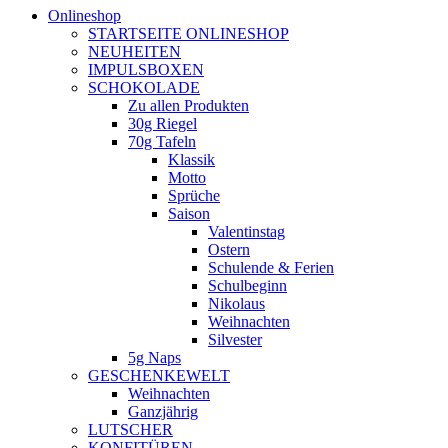
Onlineshop
STARTSEITE ONLINESHOP
NEUHEITEN
IMPULSBOXEN
SCHOKOLADE
Zu allen Produkten
30g Riegel
70g Tafeln
Klassik
Motto
Sprüche
Saison
Valentinstag
Ostern
Schulende & Ferien
Schulbeginn
Nikolaus
Weihnachten
Silvester
5g Naps
GESCHENKEWELT
Weihnachten
Ganzjährig
LUTSCHER
KONFITÜREN