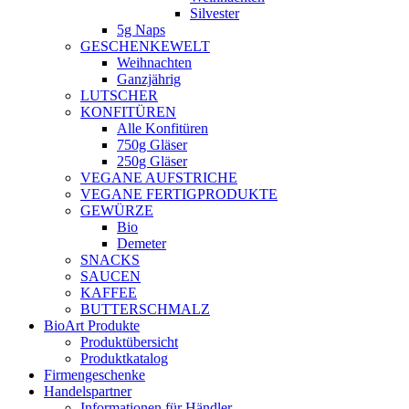
Silvester
5g Naps
GESCHENKEWELT
Weihnachten
Ganzjährig
LUTSCHER
KONFITÜREN
Alle Konfitüren
750g Gläser
250g Gläser
VEGANE AUFSTRICHE
VEGANE FERTIGPRODUKTE
GEWÜRZE
Bio
Demeter
SNACKS
SAUCEN
KAFFEE
BUTTERSCHMALZ
BioArt Produkte
Produktübersicht
Produktkatalog
Firmengeschenke
Handelspartner
Informationen für Händler