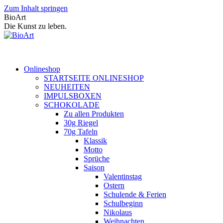
Zum Inhalt springen
BioArt
Die Kunst zu leben.
Onlineshop
STARTSEITE ONLINESHOP
NEUHEITEN
IMPULSBOXEN
SCHOKOLADE
Zu allen Produkten
30g Riegel
70g Tafeln
Klassik
Motto
Sprüche
Saison
Valentinstag
Ostern
Schulende & Ferien
Schulbeginn
Nikolaus
Weihnachten