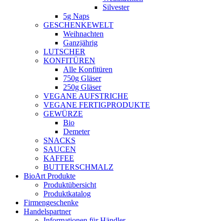
Silvester
5g Naps
GESCHENKEWELT
Weihnachten
Ganzjährig
LUTSCHER
KONFITÜREN
Alle Konfitüren
750g Gläser
250g Gläser
VEGANE AUFSTRICHE
VEGANE FERTIGPRODUKTE
GEWÜRZE
Bio
Demeter
SNACKS
SAUCEN
KAFFEE
BUTTERSCHMALZ
BioArt Produkte
Produktübersicht
Produktkatalog
Firmengeschenke
Handelspartner
Informationen für Händler