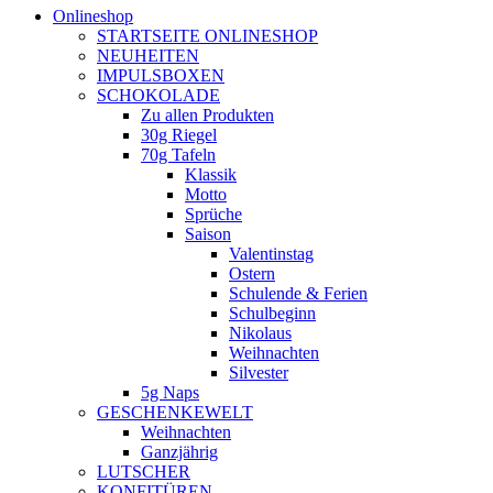
Onlineshop
STARTSEITE ONLINESHOP
NEUHEITEN
IMPULSBOXEN
SCHOKOLADE
Zu allen Produkten
30g Riegel
70g Tafeln
Klassik
Motto
Sprüche
Saison
Valentinstag
Ostern
Schulende & Ferien
Schulbeginn
Nikolaus
Weihnachten
Silvester
5g Naps
GESCHENKEWELT
Weihnachten
Ganzjährig
LUTSCHER
KONFITÜREN