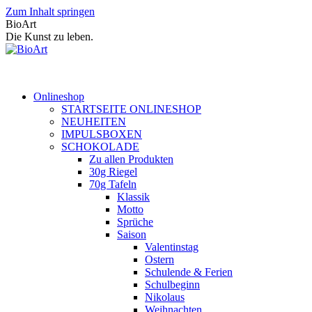
Zum Inhalt springen
BioArt
Die Kunst zu leben.
Onlineshop
STARTSEITE ONLINESHOP
NEUHEITEN
IMPULSBOXEN
SCHOKOLADE
Zu allen Produkten
30g Riegel
70g Tafeln
Klassik
Motto
Sprüche
Saison
Valentinstag
Ostern
Schulende & Ferien
Schulbeginn
Nikolaus
Weihnachten