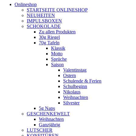
Onlineshop
STARTSEITE ONLINESHOP
NEUHEITEN
IMPULSBOXEN
SCHOKOLADE
Zu allen Produkten
30g Riegel
70g Tafeln
Klassik
Motto
Sprüche
Saison
Valentinstag
Ostern
Schulende & Ferien
Schulbeginn
Nikolaus
Weihnachten
Silvester
5g Naps
GESCHENKEWELT
Weihnachten
Ganzjährig
LUTSCHER
KONFITÜREN