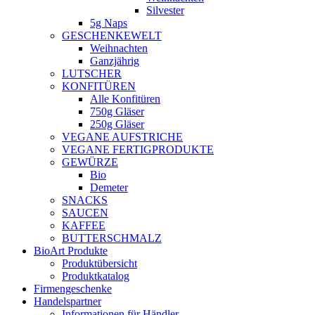
Silvester
5g Naps
GESCHENKEWELT
Weihnachten
Ganzjährig
LUTSCHER
KONFITÜREN
Alle Konfitüren
750g Gläser
250g Gläser
VEGANE AUFSTRICHE
VEGANE FERTIGPRODUKTE
GEWÜRZE
Bio
Demeter
SNACKS
SAUCEN
KAFFEE
BUTTERSCHMALZ
BioArt Produkte
Produktübersicht
Produktkatalog
Firmengeschenke
Handelspartner
Informationen für Händler