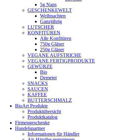
5g Naps
GESCHENKEWELT
Weihnachten
Ganzjährig
LUTSCHER
KONFITÜREN
Alle Konfitüren
750g Gläser
250g Gläser
VEGANE AUFSTRICHE
VEGANE FERTIGPRODUKTE
GEWÜRZE
Bio
Demeter
SNACKS
SAUCEN
KAFFEE
BUTTERSCHMALZ
BioArt Produkte
Produktübersicht
Produktkatalog
Firmengeschenke
Handelspartner
Informationen für Händler
Als Händler registrieren