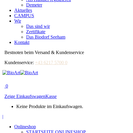
Demeter
Aktuelles
CAMPUS
Wir
Das sind wir
Zertifikate
Das Biodorf Seeham
Kontakt
Bestnoten beim Versand & Kundenservice
Kundenservice:
+43 6217 5700 0
0
Zeige Einkaufswagen
Kasse
Keine Produkte im Einkaufswagen.
Facebook
|
page
Onlineshop
opens
STARTSEITE ONLINESHOP
in