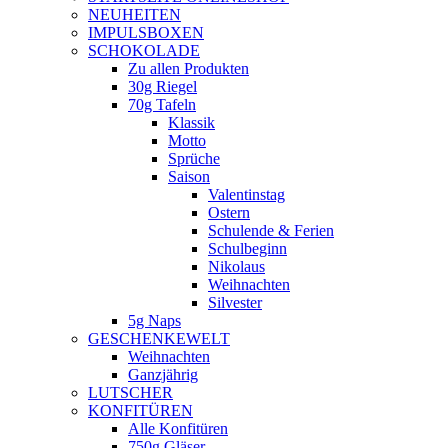
NEUHEITEN
new
IMPULSBOXEN
window
SCHOKOLADE
Zu allen Produkten
30g Riegel
70g Tafeln
Klassik
Motto
Sprüche
Saison
Valentinstag
Ostern
Schulende & Ferien
Schulbeginn
Nikolaus
Weihnachten
Silvester
5g Naps
GESCHENKEWELT
Weihnachten
Ganzjährig
LUTSCHER
KONFITÜREN
Alle Konfitüren
750g Gläser