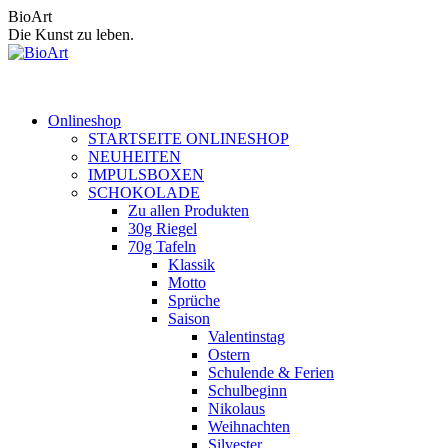
Zum
BioArt
Inhalt
Die Kunst zu leben.
springen
Onlineshop
STARTSEITE ONLINESHOP
NEUHEITEN
IMPULSBOXEN
SCHOKOLADE
Zu allen Produkten
30g Riegel
70g Tafeln
Klassik
Motto
Sprüche
Saison
Valentinstag
Ostern
Schulende & Ferien
Schulbeginn
Nikolaus
Weihnachten
Silvester