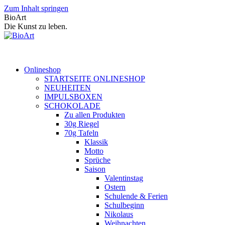
Zum Inhalt springen
BioArt
Die Kunst zu leben.
Onlineshop
STARTSEITE ONLINESHOP
NEUHEITEN
IMPULSBOXEN
SCHOKOLADE
Zu allen Produkten
30g Riegel
70g Tafeln
Klassik
Motto
Sprüche
Saison
Valentinstag
Ostern
Schulende & Ferien
Schulbeginn
Nikolaus
Weihnachten