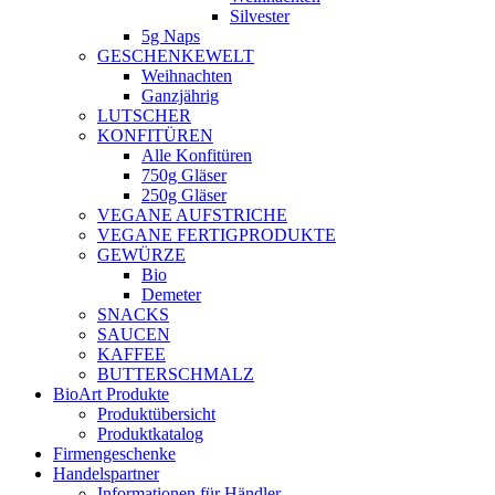
Silvester
5g Naps
GESCHENKEWELT
Weihnachten
Ganzjährig
LUTSCHER
KONFITÜREN
Alle Konfitüren
750g Gläser
250g Gläser
VEGANE AUFSTRICHE
VEGANE FERTIGPRODUKTE
GEWÜRZE
Bio
Demeter
SNACKS
SAUCEN
KAFFEE
BUTTERSCHMALZ
BioArt Produkte
Produktübersicht
Produktkatalog
Firmengeschenke
Handelspartner
Informationen für Händler