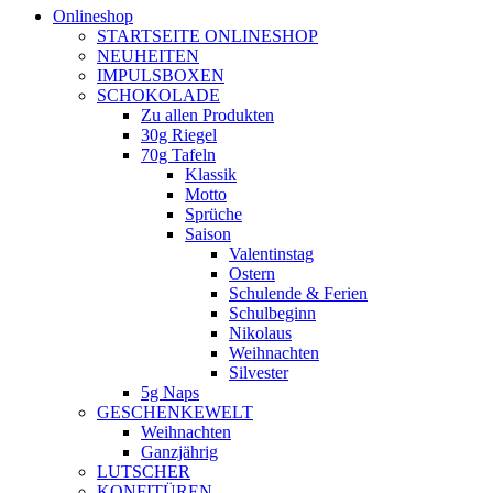
Onlineshop
STARTSEITE ONLINESHOP
NEUHEITEN
IMPULSBOXEN
SCHOKOLADE
Zu allen Produkten
30g Riegel
70g Tafeln
Klassik
Motto
Sprüche
Saison
Valentinstag
Ostern
Schulende & Ferien
Schulbeginn
Nikolaus
Weihnachten
Silvester
5g Naps
GESCHENKEWELT
Weihnachten
Ganzjährig
LUTSCHER
KONFITÜREN