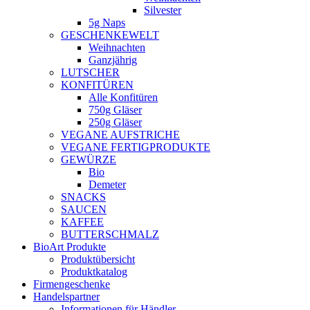
Silvester
5g Naps
GESCHENKEWELT
Weihnachten
Ganzjährig
LUTSCHER
KONFITÜREN
Alle Konfitüren
750g Gläser
250g Gläser
VEGANE AUFSTRICHE
VEGANE FERTIGPRODUKTE
GEWÜRZE
Bio
Demeter
SNACKS
SAUCEN
KAFFEE
BUTTERSCHMALZ
BioArt Produkte
Produktübersicht
Produktkatalog
Firmengeschenke
Handelspartner
Informationen für Händler