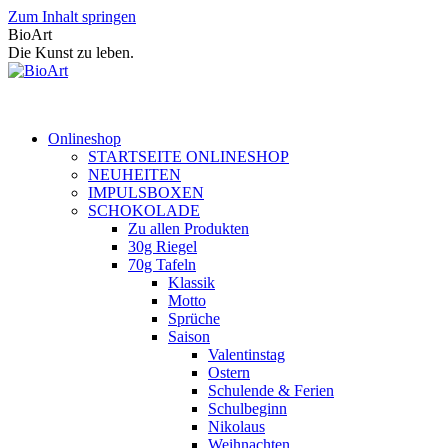
Zum Inhalt springen
BioArt
Die Kunst zu leben.
Onlineshop
STARTSEITE ONLINESHOP
NEUHEITEN
IMPULSBOXEN
SCHOKOLADE
Zu allen Produkten
30g Riegel
70g Tafeln
Klassik
Motto
Sprüche
Saison
Valentinstag
Ostern
Schulende & Ferien
Schulbeginn
Nikolaus
Weihnachten