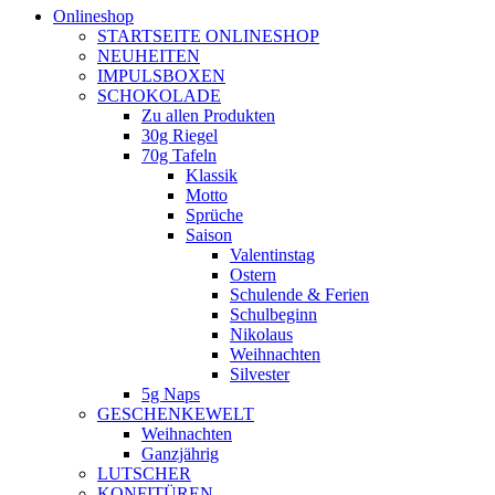
Onlineshop
STARTSEITE ONLINESHOP
NEUHEITEN
IMPULSBOXEN
SCHOKOLADE
Zu allen Produkten
30g Riegel
70g Tafeln
Klassik
Motto
Sprüche
Saison
Valentinstag
Ostern
Schulende & Ferien
Schulbeginn
Nikolaus
Weihnachten
Silvester
5g Naps
GESCHENKEWELT
Weihnachten
Ganzjährig
LUTSCHER
KONFITÜREN