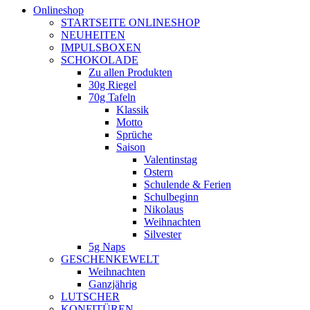
Onlineshop
STARTSEITE ONLINESHOP
NEUHEITEN
IMPULSBOXEN
SCHOKOLADE
Zu allen Produkten
30g Riegel
70g Tafeln
Klassik
Motto
Sprüche
Saison
Valentinstag
Ostern
Schulende & Ferien
Schulbeginn
Nikolaus
Weihnachten
Silvester
5g Naps
GESCHENKEWELT
Weihnachten
Ganzjährig
LUTSCHER
KONFITÜREN