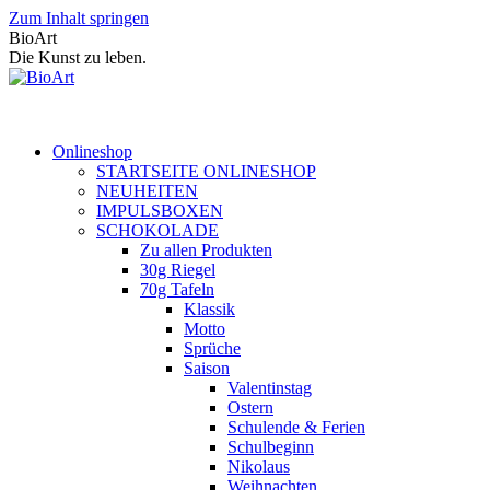
Zum Inhalt springen
BioArt
Die Kunst zu leben.
Onlineshop
STARTSEITE ONLINESHOP
NEUHEITEN
IMPULSBOXEN
SCHOKOLADE
Zu allen Produkten
30g Riegel
70g Tafeln
Klassik
Motto
Sprüche
Saison
Valentinstag
Ostern
Schulende & Ferien
Schulbeginn
Nikolaus
Weihnachten