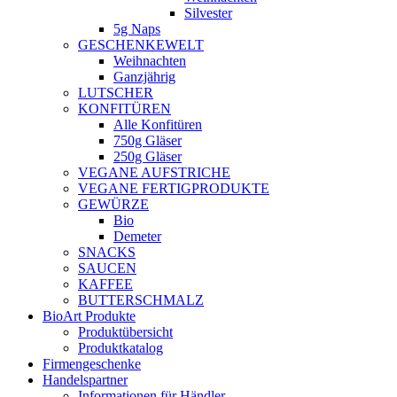
Silvester
5g Naps
GESCHENKEWELT
Weihnachten
Ganzjährig
LUTSCHER
KONFITÜREN
Alle Konfitüren
750g Gläser
250g Gläser
VEGANE AUFSTRICHE
VEGANE FERTIGPRODUKTE
GEWÜRZE
Bio
Demeter
SNACKS
SAUCEN
KAFFEE
BUTTERSCHMALZ
BioArt Produkte
Produktübersicht
Produktkatalog
Firmengeschenke
Handelspartner
Informationen für Händler