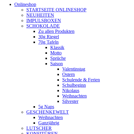
Onlineshop
STARTSEITE ONLINESHOP
NEUHEITEN
IMPULSBOXEN
SCHOKOLADE
Zu allen Produkten
30g Riegel
70g Tafeln
Klassik
Motto
Sprüche
Saison
Valentinstag
Ostern
Schulende & Ferien
Schulbeginn
Nikolaus
Weihnachten
Silvester
5g Naps
GESCHENKEWELT
Weihnachten
Ganzjährig
LUTSCHER
KONFITÜREN