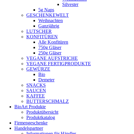
Silvester
5g Naps
GESCHENKEWELT
Weihnachten
Ganzjährig
LUTSCHER
KONFITÜREN
Alle Konfitüren
750g Gläser
250g Gläser
VEGANE AUFSTRICHE
VEGANE FERTIGPRODUKTE
GEWÜRZE
Bio
Demeter
SNACKS
SAUCEN
KAFFEE
BUTTERSCHMALZ
BioArt Produkte
Produktübersicht
Produktkatalog
Firmengeschenke
Handelspartner
Informationen für Händler