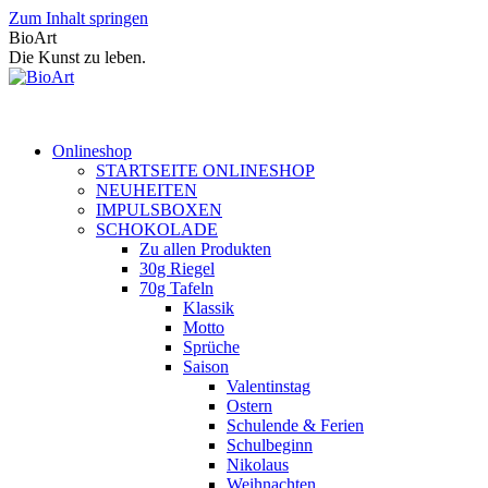
Zum Inhalt springen
BioArt
Die Kunst zu leben.
Onlineshop
STARTSEITE ONLINESHOP
NEUHEITEN
IMPULSBOXEN
SCHOKOLADE
Zu allen Produkten
30g Riegel
70g Tafeln
Klassik
Motto
Sprüche
Saison
Valentinstag
Ostern
Schulende & Ferien
Schulbeginn
Nikolaus
Weihnachten