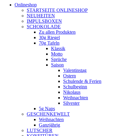
Onlineshop
STARTSEITE ONLINESHOP
NEUHEITEN
IMPULSBOXEN
SCHOKOLADE
Zu allen Produkten
30g Riegel
70g Tafeln
Klassik
Motto
Sprüche
Saison
Valentinstag
Ostern
Schulende & Ferien
Schulbeginn
Nikolaus
Weihnachten
Silvester
5g Naps
GESCHENKEWELT
Weihnachten
Ganzjährig
LUTSCHER
KONFITÜREN