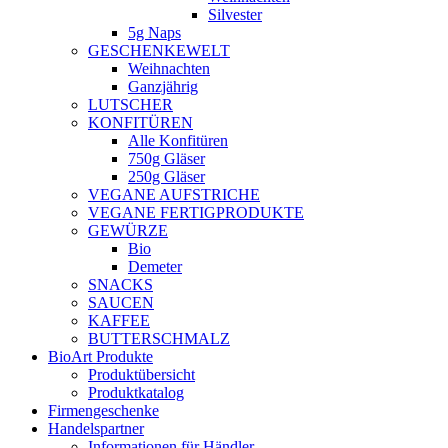
Silvester
5g Naps
GESCHENKEWELT
Weihnachten
Ganzjährig
LUTSCHER
KONFITÜREN
Alle Konfitüren
750g Gläser
250g Gläser
VEGANE AUFSTRICHE
VEGANE FERTIGPRODUKTE
GEWÜRZE
Bio
Demeter
SNACKS
SAUCEN
KAFFEE
BUTTERSCHMALZ
BioArt Produkte
Produktübersicht
Produktkatalog
Firmengeschenke
Handelspartner
Informationen für Händler