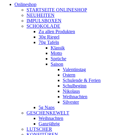
Onlineshop
STARTSEITE ONLINESHOP
NEUHEITEN
IMPULSBOXEN
SCHOKOLADE
Zu allen Produkten
30g Riegel
70g Tafeln
Klassik
Motto
Sprüche
Saison
Valentinstag
Ostern
Schulende & Ferien
Schulbeginn
Nikolaus
Weihnachten
Silvester
5g Naps
GESCHENKEWELT
Weihnachten
Ganzjährig
LUTSCHER
KONFITÜREN