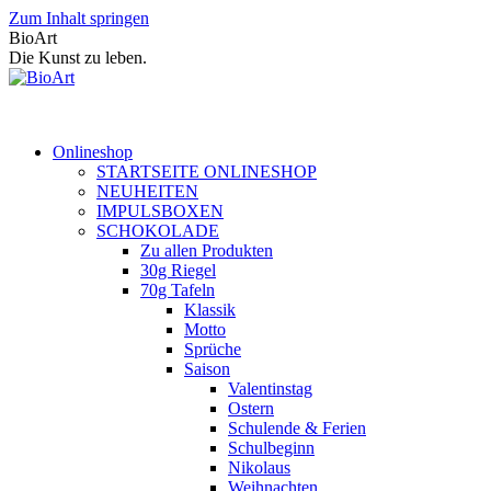
Zum Inhalt springen
BioArt
Die Kunst zu leben.
Onlineshop
STARTSEITE ONLINESHOP
NEUHEITEN
IMPULSBOXEN
SCHOKOLADE
Zu allen Produkten
30g Riegel
70g Tafeln
Klassik
Motto
Sprüche
Saison
Valentinstag
Ostern
Schulende & Ferien
Schulbeginn
Nikolaus
Weihnachten