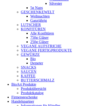
Silvester
5g Naps
GESCHENKEWELT
Weihnachten
Ganzjährig
LUTSCHER
KONFITÜREN
Alle Konfitüren
750g Gläser
250g Gläser
VEGANE AUFSTRICHE
VEGANE FERTIGPRODUKTE
GEWÜRZE
Bio
Demeter
SNACKS
SAUCEN
KAFFEE
BUTTERSCHMALZ
BioArt Produkte
Produktübersicht
Produktkatalog
Firmengeschenke
Handelspartner
Informationen für Händler