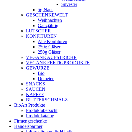
Silvester
5g Naps
GESCHENKEWELT
Weihnachten
Ganzjährig
LUTSCHER
KONFITÜREN
Alle Konfitüren
750g Gläser
250g Gläser
VEGANE AUFSTRICHE
VEGANE FERTIGPRODUKTE
GEWÜRZE
Bio
Demeter
SNACKS
SAUCEN
KAFFEE
BUTTERSCHMALZ
BioArt Produkte
Produktübersicht
Produktkatalog
Firmengeschenke
Handelspartner
Informationen für Händler