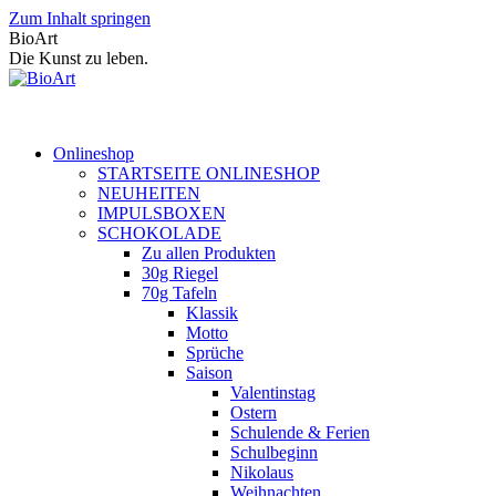
Zum Inhalt springen
BioArt
Die Kunst zu leben.
Onlineshop
STARTSEITE ONLINESHOP
NEUHEITEN
IMPULSBOXEN
SCHOKOLADE
Zu allen Produkten
30g Riegel
70g Tafeln
Klassik
Motto
Sprüche
Saison
Valentinstag
Ostern
Schulende & Ferien
Schulbeginn
Nikolaus
Weihnachten