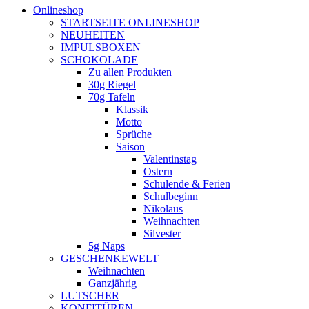
Onlineshop
STARTSEITE ONLINESHOP
NEUHEITEN
IMPULSBOXEN
SCHOKOLADE
Zu allen Produkten
30g Riegel
70g Tafeln
Klassik
Motto
Sprüche
Saison
Valentinstag
Ostern
Schulende & Ferien
Schulbeginn
Nikolaus
Weihnachten
Silvester
5g Naps
GESCHENKEWELT
Weihnachten
Ganzjährig
LUTSCHER
KONFITÜREN