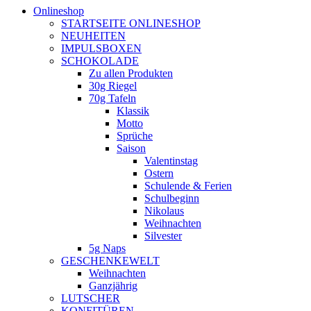
Onlineshop
STARTSEITE ONLINESHOP
NEUHEITEN
IMPULSBOXEN
SCHOKOLADE
Zu allen Produkten
30g Riegel
70g Tafeln
Klassik
Motto
Sprüche
Saison
Valentinstag
Ostern
Schulende & Ferien
Schulbeginn
Nikolaus
Weihnachten
Silvester
5g Naps
GESCHENKEWELT
Weihnachten
Ganzjährig
LUTSCHER
KONFITÜREN