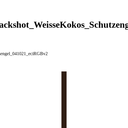
ackshot_WeisseKokos_Schutzen
zengel_041021_eciRGBv2