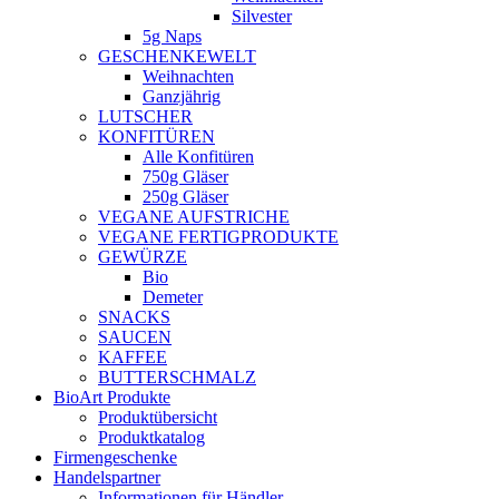
Silvester
5g Naps
GESCHENKEWELT
Weihnachten
Ganzjährig
LUTSCHER
KONFITÜREN
Alle Konfitüren
750g Gläser
250g Gläser
VEGANE AUFSTRICHE
VEGANE FERTIGPRODUKTE
GEWÜRZE
Bio
Demeter
SNACKS
SAUCEN
KAFFEE
BUTTERSCHMALZ
BioArt Produkte
Produktübersicht
Produktkatalog
Firmengeschenke
Handelspartner
Informationen für Händler