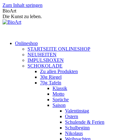
Zum Inhalt springen
BioArt
Die Kunst zu leben.
Onlineshop
STARTSEITE ONLINESHOP
NEUHEITEN
IMPULSBOXEN
SCHOKOLADE
Zu allen Produkten
30g Riegel
70g Tafeln
Klassik
Motto
Sprüche
Saison
Valentinstag
Ostern
Schulende & Ferien
Schulbeginn
Nikolaus
Weihnachten