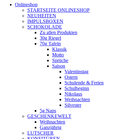
Onlineshop
STARTSEITE ONLINESHOP
NEUHEITEN
IMPULSBOXEN
SCHOKOLADE
Zu allen Produkten
30g Riegel
70g Tafeln
Klassik
Motto
Sprüche
Saison
Valentinstag
Ostern
Schulende & Ferien
Schulbeginn
Nikolaus
Weihnachten
Silvester
5g Naps
GESCHENKEWELT
Weihnachten
Ganzjährig
LUTSCHER
KONFITÜREN