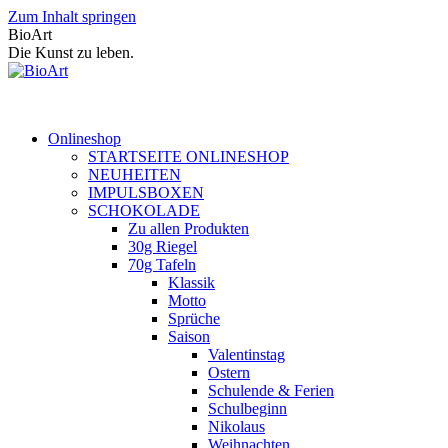
Zum Inhalt springen
BioArt
Die Kunst zu leben.
Onlineshop
STARTSEITE ONLINESHOP
NEUHEITEN
IMPULSBOXEN
SCHOKOLADE
Zu allen Produkten
30g Riegel
70g Tafeln
Klassik
Motto
Sprüche
Saison
Valentinstag
Ostern
Schulende & Ferien
Schulbeginn
Nikolaus
Weihnachten