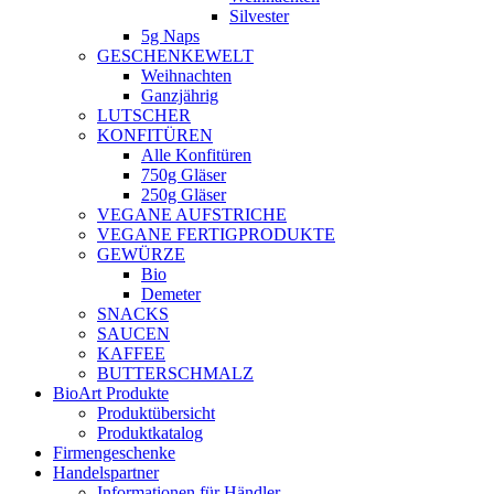
Silvester
5g Naps
GESCHENKEWELT
Weihnachten
Ganzjährig
LUTSCHER
KONFITÜREN
Alle Konfitüren
750g Gläser
250g Gläser
VEGANE AUFSTRICHE
VEGANE FERTIGPRODUKTE
GEWÜRZE
Bio
Demeter
SNACKS
SAUCEN
KAFFEE
BUTTERSCHMALZ
BioArt Produkte
Produktübersicht
Produktkatalog
Firmengeschenke
Handelspartner
Informationen für Händler