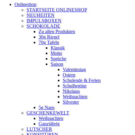
Onlineshop
STARTSEITE ONLINESHOP
NEUHEITEN
IMPULSBOXEN
SCHOKOLADE
Zu allen Produkten
30g Riegel
70g Tafeln
Klassik
Motto
Sprüche
Saison
Valentinstag
Ostern
Schulende & Ferien
Schulbeginn
Nikolaus
Weihnachten
Silvester
5g Naps
GESCHENKEWELT
Weihnachten
Ganzjährig
LUTSCHER
KONFITÜREN