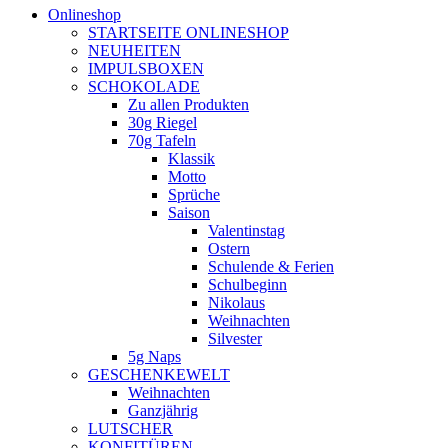
Onlineshop
STARTSEITE ONLINESHOP
NEUHEITEN
IMPULSBOXEN
SCHOKOLADE
Zu allen Produkten
30g Riegel
70g Tafeln
Klassik
Motto
Sprüche
Saison
Valentinstag
Ostern
Schulende & Ferien
Schulbeginn
Nikolaus
Weihnachten
Silvester
5g Naps
GESCHENKEWELT
Weihnachten
Ganzjährig
LUTSCHER
KONFITÜREN