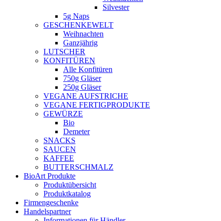
Silvester
5g Naps
GESCHENKEWELT
Weihnachten
Ganzjährig
LUTSCHER
KONFITÜREN
Alle Konfitüren
750g Gläser
250g Gläser
VEGANE AUFSTRICHE
VEGANE FERTIGPRODUKTE
GEWÜRZE
Bio
Demeter
SNACKS
SAUCEN
KAFFEE
BUTTERSCHMALZ
BioArt Produkte
Produktübersicht
Produktkatalog
Firmengeschenke
Handelspartner
Informationen für Händler