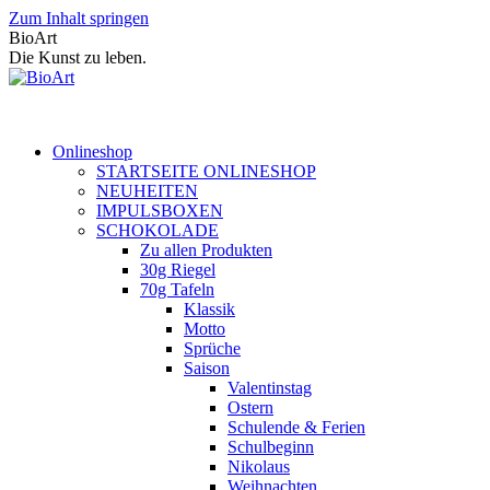
Zum Inhalt springen
BioArt
Die Kunst zu leben.
Onlineshop
STARTSEITE ONLINESHOP
NEUHEITEN
IMPULSBOXEN
SCHOKOLADE
Zu allen Produkten
30g Riegel
70g Tafeln
Klassik
Motto
Sprüche
Saison
Valentinstag
Ostern
Schulende & Ferien
Schulbeginn
Nikolaus
Weihnachten