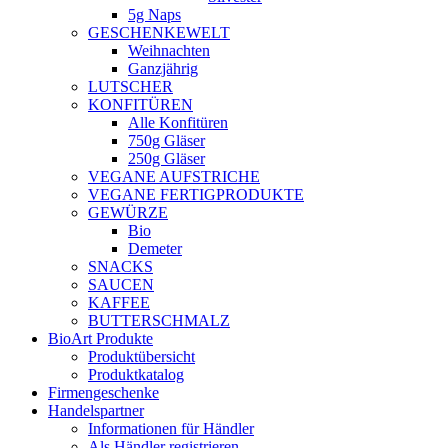
5g Naps
GESCHENKEWELT
Weihnachten
Ganzjährig
LUTSCHER
KONFITÜREN
Alle Konfitüren
750g Gläser
250g Gläser
VEGANE AUFSTRICHE
VEGANE FERTIGPRODUKTE
GEWÜRZE
Bio
Demeter
SNACKS
SAUCEN
KAFFEE
BUTTERSCHMALZ
BioArt Produkte
Produktübersicht
Produktkatalog
Firmengeschenke
Handelspartner
Informationen für Händler
Als Händler registrieren