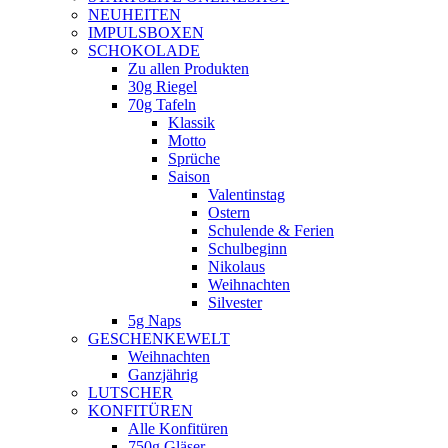
NEUHEITEN
new
IMPULSBOXEN
window
SCHOKOLADE
Zu allen Produkten
30g Riegel
70g Tafeln
Klassik
Motto
Sprüche
Saison
Valentinstag
Ostern
Schulende & Ferien
Schulbeginn
Nikolaus
Weihnachten
Silvester
5g Naps
GESCHENKEWELT
Weihnachten
Ganzjährig
LUTSCHER
KONFITÜREN
Alle Konfitüren
750g Gläser