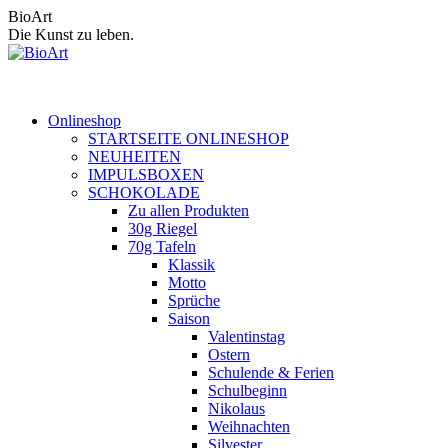
Zum
BioArt
Inhalt
Die Kunst zu leben.
springen
Onlineshop
STARTSEITE ONLINESHOP
NEUHEITEN
IMPULSBOXEN
SCHOKOLADE
Zu allen Produkten
30g Riegel
70g Tafeln
Klassik
Motto
Sprüche
Saison
Valentinstag
Ostern
Schulende & Ferien
Schulbeginn
Nikolaus
Weihnachten
Silvester