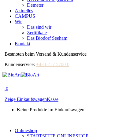
Demeter
Aktuelles
CAMPUS
Wir
Das sind wir
Zertifikate
Das Biodorf Seeham
Kontakt
Bestnoten beim Versand & Kundenservice
Kundenservice:
+43 6217 5700 0
0
Zeige Einkaufswagen
Kasse
Keine Produkte im Einkaufswagen.
Facebook
|
page
Onlineshop
opens
STARTSEITE ONLINESHOP
in