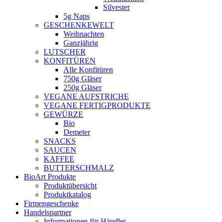
Silvester
5g Naps
GESCHENKEWELT
Weihnachten
Ganzjährig
LUTSCHER
KONFITÜREN
Alle Konfitüren
750g Gläser
250g Gläser
VEGANE AUFSTRICHE
VEGANE FERTIGPRODUKTE
GEWÜRZE
Bio
Demeter
SNACKS
SAUCEN
KAFFEE
BUTTERSCHMALZ
BioArt Produkte
Produktübersicht
Produktkatalog
Firmengeschenke
Handelspartner
Informationen für Händler