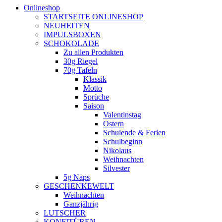
Onlineshop
STARTSEITE ONLINESHOP
NEUHEITEN
IMPULSBOXEN
SCHOKOLADE
Zu allen Produkten
30g Riegel
70g Tafeln
Klassik
Motto
Sprüche
Saison
Valentinstag
Ostern
Schulende & Ferien
Schulbeginn
Nikolaus
Weihnachten
Silvester
5g Naps
GESCHENKEWELT
Weihnachten
Ganzjährig
LUTSCHER
KONFITÜREN