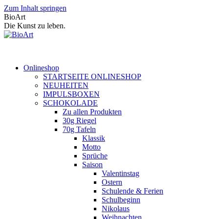
Zum Inhalt springen
BioArt
Die Kunst zu leben.
Onlineshop
STARTSEITE ONLINESHOP
NEUHEITEN
IMPULSBOXEN
SCHOKOLADE
Zu allen Produkten
30g Riegel
70g Tafeln
Klassik
Motto
Sprüche
Saison
Valentinstag
Ostern
Schulende & Ferien
Schulbeginn
Nikolaus
Weihnachten