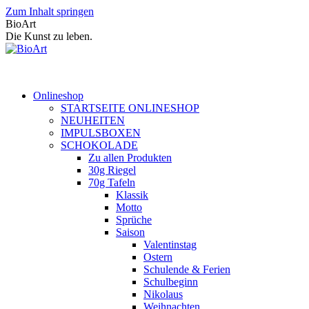
Zum Inhalt springen
BioArt
Die Kunst zu leben.
Onlineshop
STARTSEITE ONLINESHOP
NEUHEITEN
IMPULSBOXEN
SCHOKOLADE
Zu allen Produkten
30g Riegel
70g Tafeln
Klassik
Motto
Sprüche
Saison
Valentinstag
Ostern
Schulende & Ferien
Schulbeginn
Nikolaus
Weihnachten