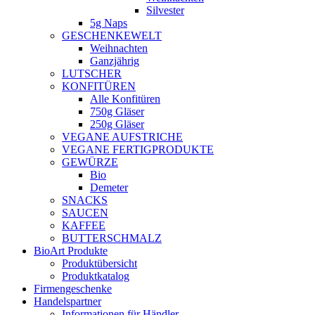
Silvester
5g Naps
GESCHENKEWELT
Weihnachten
Ganzjährig
LUTSCHER
KONFITÜREN
Alle Konfitüren
750g Gläser
250g Gläser
VEGANE AUFSTRICHE
VEGANE FERTIGPRODUKTE
GEWÜRZE
Bio
Demeter
SNACKS
SAUCEN
KAFFEE
BUTTERSCHMALZ
BioArt Produkte
Produktübersicht
Produktkatalog
Firmengeschenke
Handelspartner
Informationen für Händler