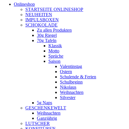
Onlineshop
STARTSEITE ONLINESHOP
NEUHEITEN
IMPULSBOXEN
SCHOKOLADE
Zu allen Produkten
30g Riegel
70g Tafeln
Klassik
Motto
Sprüche
Saison
Valentinstag
Ostern
Schulende & Ferien
Schulbeginn
Nikolaus
Weihnachten
Silvester
5g Naps
GESCHENKEWELT
Weihnachten
Ganzjährig
LUTSCHER
KONFITÜREN