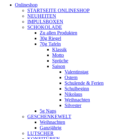
Onlineshop
STARTSEITE ONLINESHOP
NEUHEITEN
IMPULSBOXEN
SCHOKOLADE
Zu allen Produkten
30g Riegel
70g Tafeln
Klassik
Motto
Sprüche
Saison
Valentinstag
Ostern
Schulende & Ferien
Schulbeginn
Nikolaus
Weihnachten
Silvester
5g Naps
GESCHENKEWELT
Weihnachten
Ganzjährig
LUTSCHER
KONFITÜREN