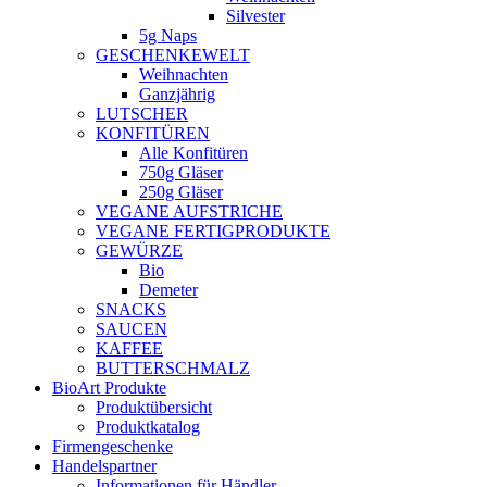
Silvester
5g Naps
GESCHENKEWELT
Weihnachten
Ganzjährig
LUTSCHER
KONFITÜREN
Alle Konfitüren
750g Gläser
250g Gläser
VEGANE AUFSTRICHE
VEGANE FERTIGPRODUKTE
GEWÜRZE
Bio
Demeter
SNACKS
SAUCEN
KAFFEE
BUTTERSCHMALZ
BioArt Produkte
Produktübersicht
Produktkatalog
Firmengeschenke
Handelspartner
Informationen für Händler