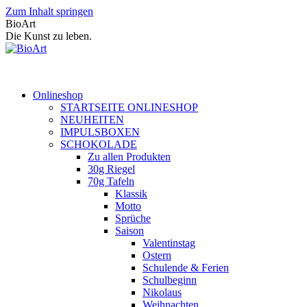
Zum Inhalt springen
BioArt
Die Kunst zu leben.
Onlineshop
STARTSEITE ONLINESHOP
NEUHEITEN
IMPULSBOXEN
SCHOKOLADE
Zu allen Produkten
30g Riegel
70g Tafeln
Klassik
Motto
Sprüche
Saison
Valentinstag
Ostern
Schulende & Ferien
Schulbeginn
Nikolaus
Weihnachten