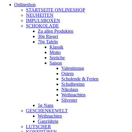
Onlineshop
STARTSEITE ONLINESHOP
NEUHEITEN
IMPULSBOXEN
SCHOKOLADE
Zu allen Produkten
30g Riegel
70g Tafeln
Klassik
Motto
Sprüche
Saison
Valentinstag
Ostern
Schulende & Ferien
Schulbeginn
Nikolaus
Weihnachten
Silvester
5g Naps
GESCHENKEWELT
Weihnachten
Ganzjährig
LUTSCHER
KONFITÜREN