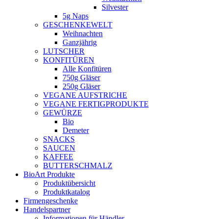
Silvester
5g Naps
GESCHENKEWELT
Weihnachten
Ganzjährig
LUTSCHER
KONFITÜREN
Alle Konfitüren
750g Gläser
250g Gläser
VEGANE AUFSTRICHE
VEGANE FERTIGPRODUKTE
GEWÜRZE
Bio
Demeter
SNACKS
SAUCEN
KAFFEE
BUTTERSCHMALZ
BioArt Produkte
Produktübersicht
Produktkatalog
Firmengeschenke
Handelspartner
Informationen für Händler