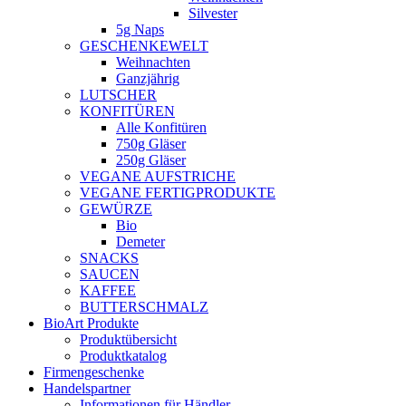
Silvester
5g Naps
GESCHENKEWELT
Weihnachten
Ganzjährig
LUTSCHER
KONFITÜREN
Alle Konfitüren
750g Gläser
250g Gläser
VEGANE AUFSTRICHE
VEGANE FERTIGPRODUKTE
GEWÜRZE
Bio
Demeter
SNACKS
SAUCEN
KAFFEE
BUTTERSCHMALZ
BioArt Produkte
Produktübersicht
Produktkatalog
Firmengeschenke
Handelspartner
Informationen für Händler