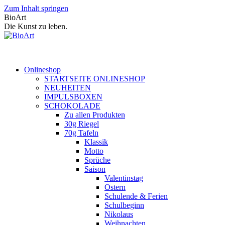
Zum Inhalt springen
BioArt
Die Kunst zu leben.
Onlineshop
STARTSEITE ONLINESHOP
NEUHEITEN
IMPULSBOXEN
SCHOKOLADE
Zu allen Produkten
30g Riegel
70g Tafeln
Klassik
Motto
Sprüche
Saison
Valentinstag
Ostern
Schulende & Ferien
Schulbeginn
Nikolaus
Weihnachten