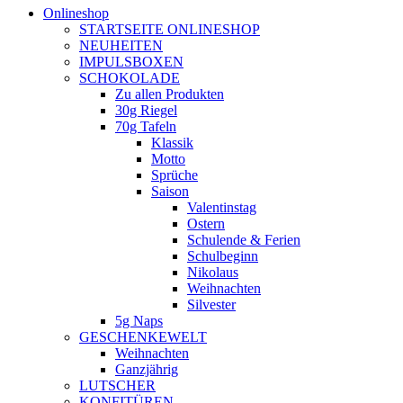
Onlineshop
STARTSEITE ONLINESHOP
NEUHEITEN
IMPULSBOXEN
SCHOKOLADE
Zu allen Produkten
30g Riegel
70g Tafeln
Klassik
Motto
Sprüche
Saison
Valentinstag
Ostern
Schulende & Ferien
Schulbeginn
Nikolaus
Weihnachten
Silvester
5g Naps
GESCHENKEWELT
Weihnachten
Ganzjährig
LUTSCHER
KONFITÜREN