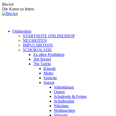
Zum
BioArt
Inhalt
Die Kunst zu leben.
springen
Onlineshop
STARTSEITE ONLINESHOP
NEUHEITEN
IMPULSBOXEN
SCHOKOLADE
Zu allen Produkten
30g Riegel
70g Tafeln
Klassik
Motto
Sprüche
Saison
Valentinstag
Ostern
Schulende & Ferien
Schulbeginn
Nikolaus
Weihnachten
Silvester