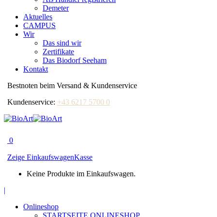
Demeter
Aktuelles
CAMPUS
Wir
Das sind wir
Zertifikate
Das Biodorf Seeham
Kontakt
Bestnoten beim Versand & Kundenservice
Kundenservice:
+43 6217 5700 0
0
Zeige Einkaufswagen
Kasse
Keine Produkte im Einkaufswagen.
Facebook
|
page
Onlineshop
opens
STARTSEITE ONLINESHOP
in