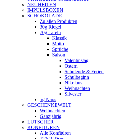
NEUHEITEN
new
IMPULSBOXEN
window
SCHOKOLADE
Zu allen Produkten
30g Riegel
70g Tafeln
Klassik
Motto
Sprüche
Saison
Valentinstag
Ostern
Schulende & Ferien
Schulbeginn
Nikolaus
Weihnachten
Silvester
5g Naps
GESCHENKEWELT
Weihnachten
Ganzjährig
LUTSCHER
KONFITÜREN
Alle Konfitüren
750g Gläser