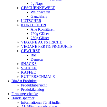
5g Naps
GESCHENKEWELT
Weihnachten
Ganzjährig
LUTSCHER
KONFITÜREN
Alle Konfitüren
750g Gläser
250g Gläser
VEGANE AUFSTRICHE
VEGANE FERTIGPRODUKTE
GEWÜRZE
Bio
Demeter
SNACKS
SAUCEN
KAFFEE
BUTTERSCHMALZ
BioArt Produkte
Produktübersicht
Produktkatalog
Firmengeschenke
Handelspartner
Informationen für Händler
Als Händler registrieren