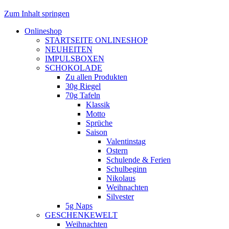
Zum Inhalt springen
Onlineshop
STARTSEITE ONLINESHOP
NEUHEITEN
IMPULSBOXEN
SCHOKOLADE
Zu allen Produkten
30g Riegel
70g Tafeln
Klassik
Motto
Sprüche
Saison
Valentinstag
Ostern
Schulende & Ferien
Schulbeginn
Nikolaus
Weihnachten
Silvester
5g Naps
GESCHENKEWELT
Weihnachten