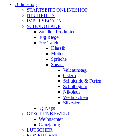
Onlineshop
STARTSEITE ONLINESHOP
NEUHEITEN
IMPULSBOXEN
SCHOKOLADE
Zu allen Produkten
30g Riegel
70g Tafeln
Klassik
Motto
Sprüche
Saison
Valentinstag
Ostern
Schulende & Ferien
Schulbeginn
Nikolaus
Weihnachten
Silvester
5g Naps
GESCHENKEWELT
Weihnachten
Ganzjährig
LUTSCHER
KONFITÜREN