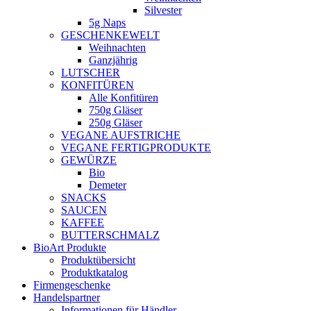
Silvester
5g Naps
GESCHENKEWELT
Weihnachten
Ganzjährig
LUTSCHER
KONFITÜREN
Alle Konfitüren
750g Gläser
250g Gläser
VEGANE AUFSTRICHE
VEGANE FERTIGPRODUKTE
GEWÜRZE
Bio
Demeter
SNACKS
SAUCEN
KAFFEE
BUTTERSCHMALZ
BioArt Produkte
Produktübersicht
Produktkatalog
Firmengeschenke
Handelspartner
Informationen für Händler