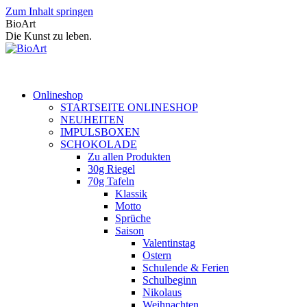
Zum Inhalt springen
BioArt
Die Kunst zu leben.
Onlineshop
STARTSEITE ONLINESHOP
NEUHEITEN
IMPULSBOXEN
SCHOKOLADE
Zu allen Produkten
30g Riegel
70g Tafeln
Klassik
Motto
Sprüche
Saison
Valentinstag
Ostern
Schulende & Ferien
Schulbeginn
Nikolaus
Weihnachten