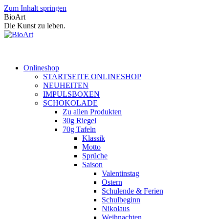
Zum Inhalt springen
BioArt
Die Kunst zu leben.
Onlineshop
STARTSEITE ONLINESHOP
NEUHEITEN
IMPULSBOXEN
SCHOKOLADE
Zu allen Produkten
30g Riegel
70g Tafeln
Klassik
Motto
Sprüche
Saison
Valentinstag
Ostern
Schulende & Ferien
Schulbeginn
Nikolaus
Weihnachten