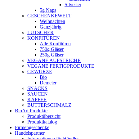
Silvester
5g Naps
GESCHENKEWELT
Weihnachten
Ganzjährig
LUTSCHER
KONFITÜREN
Alle Konfitüren
750g Gläser
250g Gläser
VEGANE AUFSTRICHE
VEGANE FERTIGPRODUKTE
GEWÜRZE
Bio
Demeter
SNACKS
SAUCEN
KAFFEE
BUTTERSCHMALZ
BioArt Produkte
Produktübersicht
Produktkatalog
Firmengeschenke
Handelspartner
Informationen für Händler