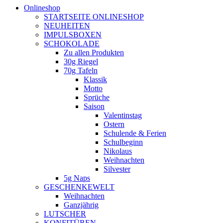
Onlineshop
STARTSEITE ONLINESHOP
NEUHEITEN
IMPULSBOXEN
SCHOKOLADE
Zu allen Produkten
30g Riegel
70g Tafeln
Klassik
Motto
Sprüche
Saison
Valentinstag
Ostern
Schulende & Ferien
Schulbeginn
Nikolaus
Weihnachten
Silvester
5g Naps
GESCHENKEWELT
Weihnachten
Ganzjährig
LUTSCHER
KONFITÜREN