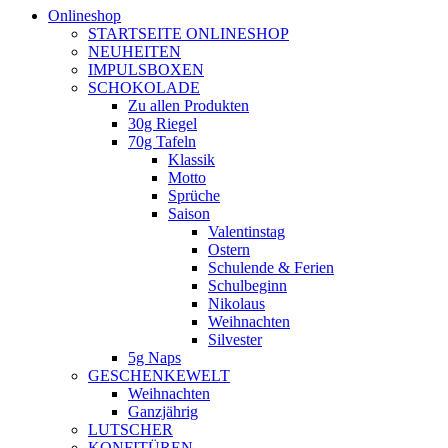
Onlineshop
STARTSEITE ONLINESHOP
NEUHEITEN
IMPULSBOXEN
SCHOKOLADE
Zu allen Produkten
30g Riegel
70g Tafeln
Klassik
Motto
Sprüche
Saison
Valentinstag
Ostern
Schulende & Ferien
Schulbeginn
Nikolaus
Weihnachten
Silvester
5g Naps
GESCHENKEWELT
Weihnachten
Ganzjährig
LUTSCHER
KONFITÜREN