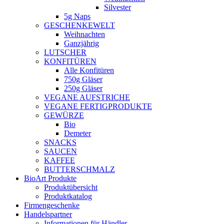
Silvester
5g Naps
GESCHENKEWELT
Weihnachten
Ganzjährig
LUTSCHER
KONFITÜREN
Alle Konfitüren
750g Gläser
250g Gläser
VEGANE AUFSTRICHE
VEGANE FERTIGPRODUKTE
GEWÜRZE
Bio
Demeter
SNACKS
SAUCEN
KAFFEE
BUTTERSCHMALZ
BioArt Produkte
Produktübersicht
Produktkatalog
Firmengeschenke
Handelspartner
Informationen für Händler