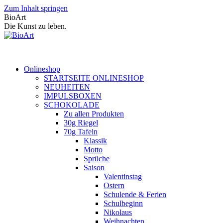
Zum Inhalt springen
BioArt
Die Kunst zu leben.
Onlineshop
STARTSEITE ONLINESHOP
NEUHEITEN
IMPULSBOXEN
SCHOKOLADE
Zu allen Produkten
30g Riegel
70g Tafeln
Klassik
Motto
Sprüche
Saison
Valentinstag
Ostern
Schulende & Ferien
Schulbeginn
Nikolaus
Weihnachten