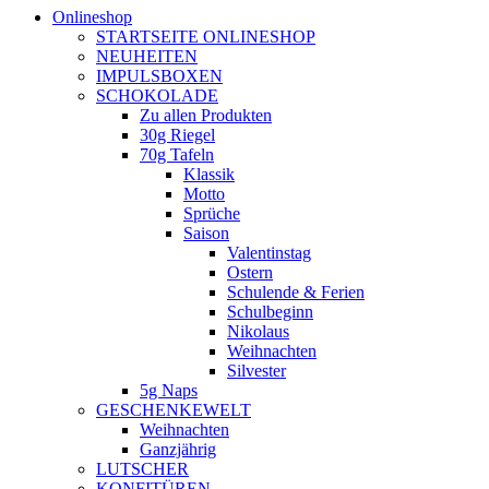
Onlineshop
STARTSEITE ONLINESHOP
NEUHEITEN
IMPULSBOXEN
SCHOKOLADE
Zu allen Produkten
30g Riegel
70g Tafeln
Klassik
Motto
Sprüche
Saison
Valentinstag
Ostern
Schulende & Ferien
Schulbeginn
Nikolaus
Weihnachten
Silvester
5g Naps
GESCHENKEWELT
Weihnachten
Ganzjährig
LUTSCHER
KONFITÜREN