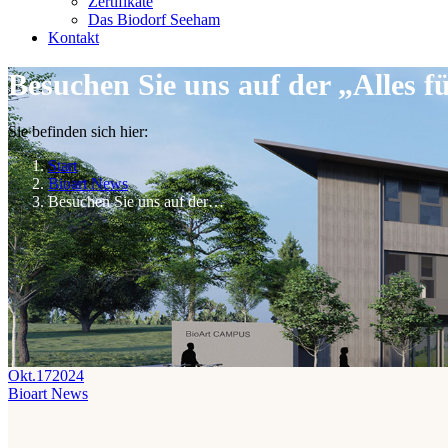
Zertifikate
Das Biodorf Seeham
Kontakt
Besuchen Sie uns auf der „Alles f
Sie befinden sich hier:
Start
Bioart News
Besuchen Sie uns auf der…
Okt.
17
2024
Bioart News