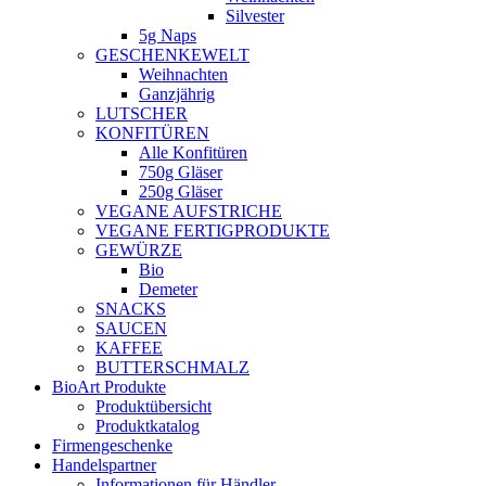
Silvester
5g Naps
GESCHENKEWELT
Weihnachten
Ganzjährig
LUTSCHER
KONFITÜREN
Alle Konfitüren
750g Gläser
250g Gläser
VEGANE AUFSTRICHE
VEGANE FERTIGPRODUKTE
GEWÜRZE
Bio
Demeter
SNACKS
SAUCEN
KAFFEE
BUTTERSCHMALZ
BioArt Produkte
Produktübersicht
Produktkatalog
Firmengeschenke
Handelspartner
Informationen für Händler