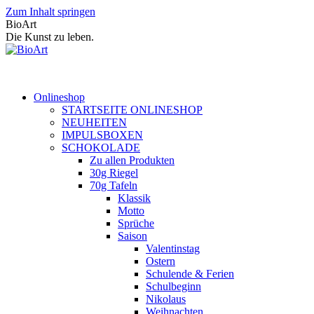
Zum Inhalt springen
BioArt
Die Kunst zu leben.
Onlineshop
STARTSEITE ONLINESHOP
NEUHEITEN
IMPULSBOXEN
SCHOKOLADE
Zu allen Produkten
30g Riegel
70g Tafeln
Klassik
Motto
Sprüche
Saison
Valentinstag
Ostern
Schulende & Ferien
Schulbeginn
Nikolaus
Weihnachten