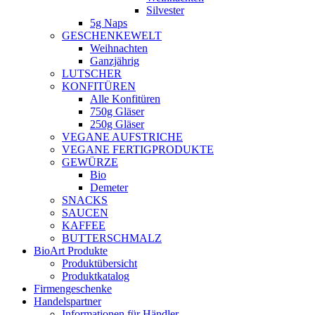
Silvester
5g Naps
GESCHENKEWELT
Weihnachten
Ganzjährig
LUTSCHER
KONFITÜREN
Alle Konfitüren
750g Gläser
250g Gläser
VEGANE AUFSTRICHE
VEGANE FERTIGPRODUKTE
GEWÜRZE
Bio
Demeter
SNACKS
SAUCEN
KAFFEE
BUTTERSCHMALZ
BioArt Produkte
Produktübersicht
Produktkatalog
Firmengeschenke
Handelspartner
Informationen für Händler