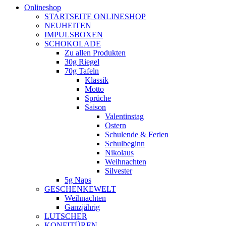
Onlineshop
STARTSEITE ONLINESHOP
NEUHEITEN
IMPULSBOXEN
SCHOKOLADE
Zu allen Produkten
30g Riegel
70g Tafeln
Klassik
Motto
Sprüche
Saison
Valentinstag
Ostern
Schulende & Ferien
Schulbeginn
Nikolaus
Weihnachten
Silvester
5g Naps
GESCHENKEWELT
Weihnachten
Ganzjährig
LUTSCHER
KONFITÜREN