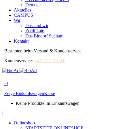
Demeter
Aktuelles
CAMPUS
Wir
Das sind wir
Zertifikate
Das Biodorf Seeham
Kontakt
Bestnoten beim Versand & Kundenservice
Kundenservice:
+43 6217 5700 0
0
Zeige Einkaufswagen
Kasse
Keine Produkte im Einkaufswagen.
Facebook
|
page
Onlineshop
opens
STARTSEITE ONLINESHOP
in