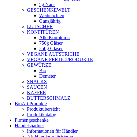
5g Naps
GESCHENKEWELT
Weihnachten
Ganzjährig
LUTSCHER
KONFITÜREN
Alle Konfitüren
750g Gläser
250g Gläser
VEGANE AUFSTRICHE
VEGANE FERTIGPRODUKTE
GEWÜRZE
Bio
Demeter
SNACKS
SAUCEN
KAFFEE
BUTTERSCHMALZ
BioArt Produkte
Produktübersicht
Produktkatalog
Firmengeschenke
Handelspartner
Informationen für Händler
Als Händler registrieren