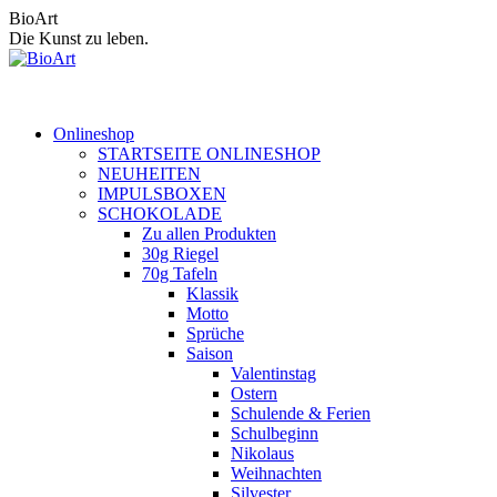
Zum
BioArt
Inhalt
Die Kunst zu leben.
springen
Onlineshop
STARTSEITE ONLINESHOP
NEUHEITEN
IMPULSBOXEN
SCHOKOLADE
Zu allen Produkten
30g Riegel
70g Tafeln
Klassik
Motto
Sprüche
Saison
Valentinstag
Ostern
Schulende & Ferien
Schulbeginn
Nikolaus
Weihnachten
Silvester