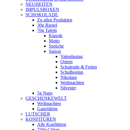
NEUHEITEN
new
IMPULSBOXEN
window
SCHOKOLADE
Zu allen Produkten
30g Riegel
70g Tafeln
Klassik
Motto
Sprüche
Saison
Valentinstag
Ostern
Schulende & Ferien
Schulbeginn
Nikolaus
Weihnachten
Silvester
5g Naps
GESCHENKEWELT
Weihnachten
Ganzjährig
LUTSCHER
KONFITÜREN
Alle Konfitüren
750g Gläser