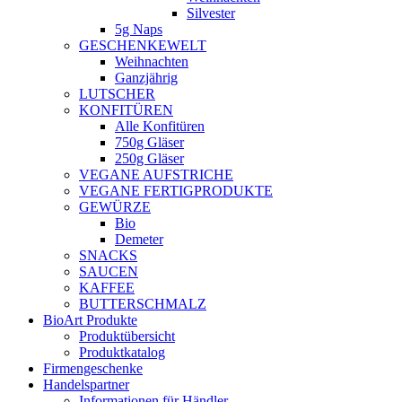
Silvester
5g Naps
GESCHENKEWELT
Weihnachten
Ganzjährig
LUTSCHER
KONFITÜREN
Alle Konfitüren
750g Gläser
250g Gläser
VEGANE AUFSTRICHE
VEGANE FERTIGPRODUKTE
GEWÜRZE
Bio
Demeter
SNACKS
SAUCEN
KAFFEE
BUTTERSCHMALZ
BioArt Produkte
Produktübersicht
Produktkatalog
Firmengeschenke
Handelspartner
Informationen für Händler