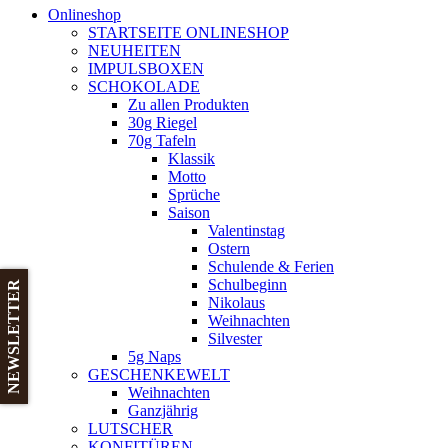
Onlineshop
STARTSEITE ONLINESHOP
NEUHEITEN
IMPULSBOXEN
SCHOKOLADE
Zu allen Produkten
30g Riegel
70g Tafeln
Klassik
Motto
Sprüche
Saison
Valentinstag
Ostern
Schulende & Ferien
Schulbeginn
NEWSLETTER
Nikolaus
Weihnachten
Silvester
5g Naps
GESCHENKEWELT
Weihnachten
Ganzjährig
LUTSCHER
KONFITÜREN