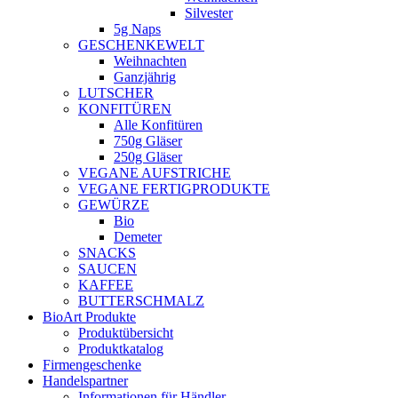
Silvester
5g Naps
GESCHENKEWELT
Weihnachten
Ganzjährig
LUTSCHER
KONFITÜREN
Alle Konfitüren
750g Gläser
250g Gläser
VEGANE AUFSTRICHE
VEGANE FERTIGPRODUKTE
GEWÜRZE
Bio
Demeter
SNACKS
SAUCEN
KAFFEE
BUTTERSCHMALZ
BioArt Produkte
Produktübersicht
Produktkatalog
Firmengeschenke
Handelspartner
Informationen für Händler