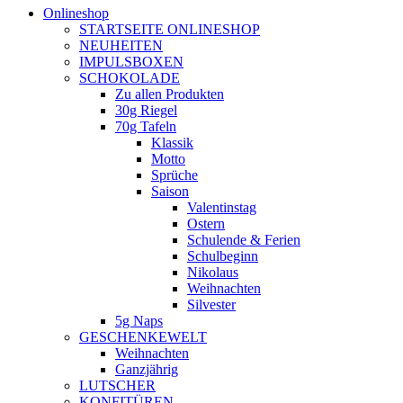
Onlineshop
STARTSEITE ONLINESHOP
NEUHEITEN
IMPULSBOXEN
SCHOKOLADE
Zu allen Produkten
30g Riegel
70g Tafeln
Klassik
Motto
Sprüche
Saison
Valentinstag
Ostern
Schulende & Ferien
Schulbeginn
Nikolaus
Weihnachten
Silvester
5g Naps
GESCHENKEWELT
Weihnachten
Ganzjährig
LUTSCHER
KONFITÜREN