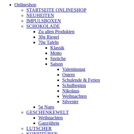
Onlineshop
STARTSEITE ONLINESHOP
NEUHEITEN
IMPULSBOXEN
SCHOKOLADE
Zu allen Produkten
30g Riegel
70g Tafeln
Klassik
Motto
Sprüche
Saison
Valentinstag
Ostern
Schulende & Ferien
Schulbeginn
Nikolaus
Weihnachten
Silvester
5g Naps
GESCHENKEWELT
Weihnachten
Ganzjährig
LUTSCHER
KONFITÜREN