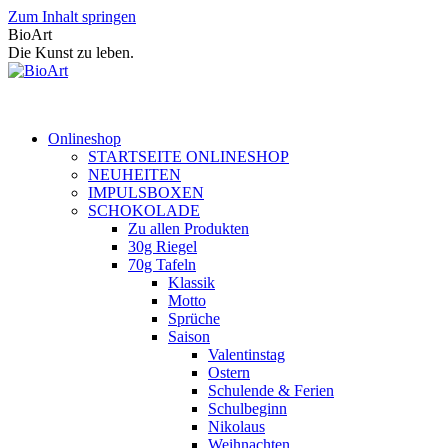
Zum Inhalt springen
BioArt
Die Kunst zu leben.
Onlineshop
STARTSEITE ONLINESHOP
NEUHEITEN
IMPULSBOXEN
SCHOKOLADE
Zu allen Produkten
30g Riegel
70g Tafeln
Klassik
Motto
Sprüche
Saison
Valentinstag
Ostern
Schulende & Ferien
Schulbeginn
Nikolaus
Weihnachten