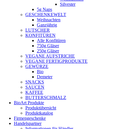
Silvester
5g Naps
GESCHENKEWELT
Weihnachten
Ganzjährig
LUTSCHER
KONFITÜREN
Alle Konfitüren
750g Gläser
250g Gläser
VEGANE AUFSTRICHE
VEGANE FERTIGPRODUKTE
GEWÜRZE
Bio
Demeter
SNACKS
SAUCEN
KAFFEE
BUTTERSCHMALZ
BioArt Produkte
Produktübersicht
Produktkatalog
Firmengeschenke
Handelspartner
Informationen für Händler