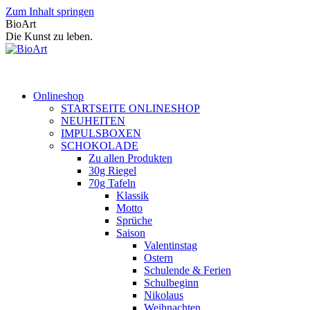
Zum Inhalt springen
BioArt
Die Kunst zu leben.
Onlineshop
STARTSEITE ONLINESHOP
NEUHEITEN
IMPULSBOXEN
SCHOKOLADE
Zu allen Produkten
30g Riegel
70g Tafeln
Klassik
Motto
Sprüche
Saison
Valentinstag
Ostern
Schulende & Ferien
Schulbeginn
Nikolaus
Weihnachten