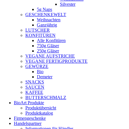
Silvester
5g Naps
GESCHENKEWELT
Weihnachten
Ganzjährig
LUTSCHER
KONFITÜREN
Alle Konfitüren
750g Gläser
250g Gläser
VEGANE AUFSTRICHE
VEGANE FERTIGPRODUKTE
GEWÜRZE
Bio
Demeter
SNACKS
SAUCEN
KAFFEE
BUTTERSCHMALZ
BioArt Produkte
Produktübersicht
Produktkatalog
Firmengeschenke
Handelspartner
Informationen für Händler