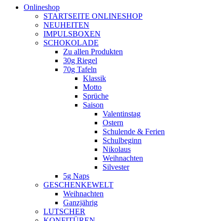
Onlineshop
STARTSEITE ONLINESHOP
NEUHEITEN
IMPULSBOXEN
SCHOKOLADE
Zu allen Produkten
30g Riegel
70g Tafeln
Klassik
Motto
Sprüche
Saison
Valentinstag
Ostern
Schulende & Ferien
Schulbeginn
Nikolaus
Weihnachten
Silvester
5g Naps
GESCHENKEWELT
Weihnachten
Ganzjährig
LUTSCHER
KONFITÜREN