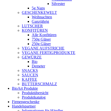
Silvester
5g Naps
GESCHENKEWELT
Weihnachten
Ganzjährig
LUTSCHER
KONFITÜREN
Alle Konfitüren
750g Gläser
250g Gläser
VEGANE AUFSTRICHE
VEGANE FERTIGPRODUKTE
GEWÜRZE
Bio
Demeter
SNACKS
SAUCEN
KAFFEE
BUTTERSCHMALZ
BioArt Produkte
Produktübersicht
Produktkatalog
Firmengeschenke
Handelspartner
Informationen für Händler