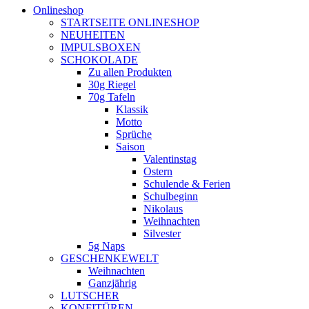
Onlineshop
STARTSEITE ONLINESHOP
NEUHEITEN
IMPULSBOXEN
SCHOKOLADE
Zu allen Produkten
30g Riegel
70g Tafeln
Klassik
Motto
Sprüche
Saison
Valentinstag
Ostern
Schulende & Ferien
Schulbeginn
Nikolaus
Weihnachten
Silvester
5g Naps
GESCHENKEWELT
Weihnachten
Ganzjährig
LUTSCHER
KONFITÜREN