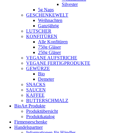
Silvester
5g Naps
GESCHENKEWELT
Weihnachten
Ganzjährig
LUTSCHER
KONFITÜREN
Alle Konfitüren
750g Gläser
250g Gläser
VEGANE AUFSTRICHE
VEGANE FERTIGPRODUKTE
GEWÜRZE
Bio
Demeter
SNACKS
SAUCEN
KAFFEE
BUTTERSCHMALZ
BioArt Produkte
Produktübersicht
Produktkatalog
Firmengeschenke
Handelspartner
Informationen für Händler