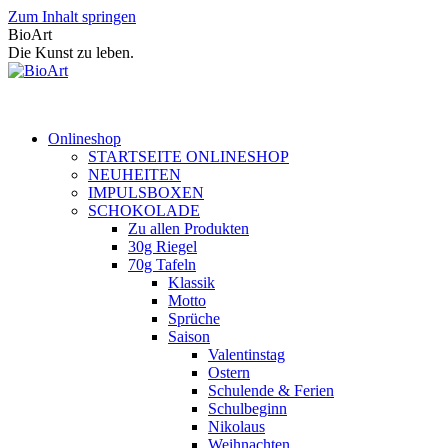
Zum Inhalt springen
BioArt
Die Kunst zu leben.
Onlineshop
STARTSEITE ONLINESHOP
NEUHEITEN
IMPULSBOXEN
SCHOKOLADE
Zu allen Produkten
30g Riegel
70g Tafeln
Klassik
Motto
Sprüche
Saison
Valentinstag
Ostern
Schulende & Ferien
Schulbeginn
Nikolaus
Weihnachten