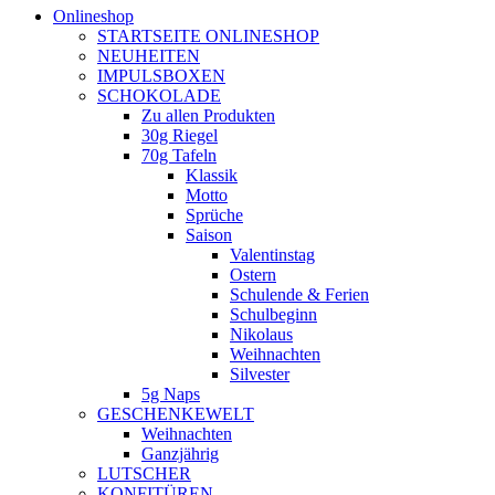
Onlineshop
STARTSEITE ONLINESHOP
NEUHEITEN
IMPULSBOXEN
SCHOKOLADE
Zu allen Produkten
30g Riegel
70g Tafeln
Klassik
Motto
Sprüche
Saison
Valentinstag
Ostern
Schulende & Ferien
Schulbeginn
Nikolaus
Weihnachten
Silvester
5g Naps
GESCHENKEWELT
Weihnachten
Ganzjährig
LUTSCHER
KONFITÜREN