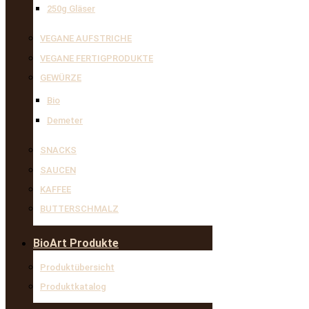
250g Gläser
VEGANE AUFSTRICHE
VEGANE FERTIGPRODUKTE
GEWÜRZE
Bio
Demeter
SNACKS
SAUCEN
KAFFEE
BUTTERSCHMALZ
BioArt Produkte
Produktübersicht
Produktkatalog