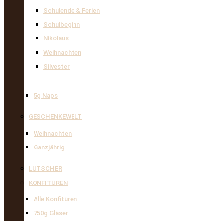
Schulende & Ferien
Schulbeginn
Nikolaus
Weihnachten
Silvester
5g Naps
GESCHENKEWELT
Weihnachten
Ganzjährig
LUTSCHER
KONFITÜREN
Alle Konfitüren
750g Gläser