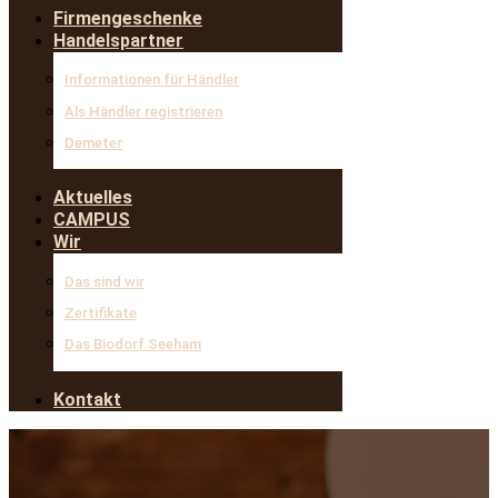
Firmengeschenke
Handelspartner
Informationen für Händler
Als Händler registrieren
Demeter
Aktuelles
CAMPUS
Wir
Das sind wir
Zertifikate
Das Biodorf Seeham
Kontakt