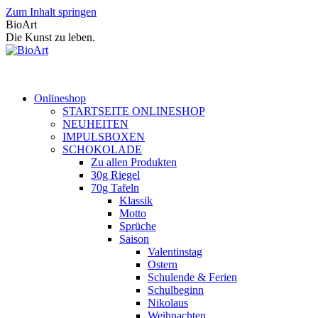
Zum Inhalt springen
BioArt
Die Kunst zu leben.
Onlineshop
STARTSEITE ONLINESHOP
NEUHEITEN
IMPULSBOXEN
SCHOKOLADE
Zu allen Produkten
30g Riegel
70g Tafeln
Klassik
Motto
Sprüche
Saison
Valentinstag
Ostern
Schulende & Ferien
Schulbeginn
Nikolaus
Weihnachten