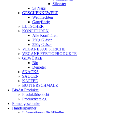
Silvester
5g Naps
GESCHENKEWELT
Weihnachten
Ganzjährig
LUTSCHER
KONFITÜREN
Alle Konfitüren
750g Gläser
250g Gläser
VEGANE AUFSTRICHE
VEGANE FERTIGPRODUKTE
GEWÜRZE
Bio
Demeter
SNACKS
SAUCEN
KAFFEE
BUTTERSCHMALZ
BioArt Produkte
Produktübersicht
Produktkatalog
Firmengeschenke
Handelspartner
Informationen für Händler