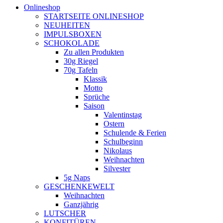
Onlineshop
STARTSEITE ONLINESHOP
NEUHEITEN
IMPULSBOXEN
SCHOKOLADE
Zu allen Produkten
30g Riegel
70g Tafeln
Klassik
Motto
Sprüche
Saison
Valentinstag
Ostern
Schulende & Ferien
Schulbeginn
Nikolaus
Weihnachten
Silvester
5g Naps
GESCHENKEWELT
Weihnachten
Ganzjährig
LUTSCHER
KONFITÜREN