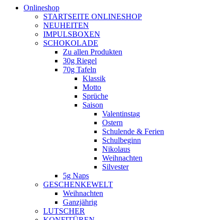
Onlineshop
STARTSEITE ONLINESHOP
NEUHEITEN
IMPULSBOXEN
SCHOKOLADE
Zu allen Produkten
30g Riegel
70g Tafeln
Klassik
Motto
Sprüche
Saison
Valentinstag
Ostern
Schulende & Ferien
Schulbeginn
Nikolaus
Weihnachten
Silvester
5g Naps
GESCHENKEWELT
Weihnachten
Ganzjährig
LUTSCHER
KONFITÜREN