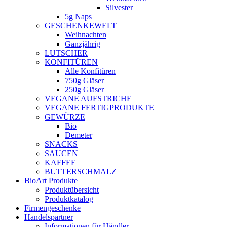
Silvester
5g Naps
GESCHENKEWELT
Weihnachten
Ganzjährig
LUTSCHER
KONFITÜREN
Alle Konfitüren
750g Gläser
250g Gläser
VEGANE AUFSTRICHE
VEGANE FERTIGPRODUKTE
GEWÜRZE
Bio
Demeter
SNACKS
SAUCEN
KAFFEE
BUTTERSCHMALZ
BioArt Produkte
Produktübersicht
Produktkatalog
Firmengeschenke
Handelspartner
Informationen für Händler