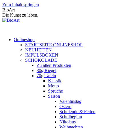
Zum Inhalt springen
BioArt
Die Kunst zu leben.
Onlineshop
STARTSEITE ONLINESHOP
NEUHEITEN
IMPULSBOXEN
SCHOKOLADE
Zu allen Produkten
30g Riegel
70g Tafeln
Klassik
Motto
Sprüche
Saison
Valentinstag
Ostern
Schulende & Ferien
Schulbeginn
Nikolaus
Weihnachten