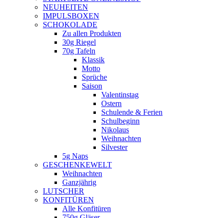
NEUHEITEN
new
IMPULSBOXEN
window
SCHOKOLADE
Zu allen Produkten
30g Riegel
70g Tafeln
Klassik
Motto
Sprüche
Saison
Valentinstag
Ostern
Schulende & Ferien
Schulbeginn
Nikolaus
Weihnachten
Silvester
5g Naps
GESCHENKEWELT
Weihnachten
Ganzjährig
LUTSCHER
KONFITÜREN
Alle Konfitüren
750g Gläser