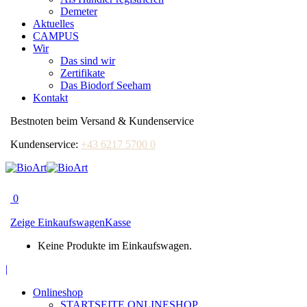
Demeter
Aktuelles
CAMPUS
Wir
Das sind wir
Zertifikate
Das Biodorf Seeham
Kontakt
Bestnoten beim Versand & Kundenservice
Kundenservice:
+43 6217 5700 0
0
Zeige Einkaufswagen
Kasse
Keine Produkte im Einkaufswagen.
Facebook
|
page
Onlineshop
opens
STARTSEITE ONLINESHOP
in