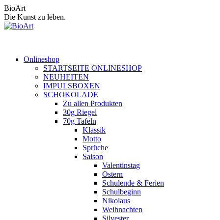
Zum
BioArt
Inhalt
Die Kunst zu leben.
springen
Onlineshop
STARTSEITE ONLINESHOP
NEUHEITEN
IMPULSBOXEN
SCHOKOLADE
Zu allen Produkten
30g Riegel
70g Tafeln
Klassik
Motto
Sprüche
Saison
Valentinstag
Ostern
Schulende & Ferien
Schulbeginn
Nikolaus
Weihnachten
Silvester