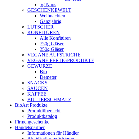
5g Naps
GESCHENKEWELT
Weihnachten
Ganzjährig
LUTSCHER
KONFITÜREN
Alle Konfitüren
750g Gläser
250g Gläser
VEGANE AUFSTRICHE
VEGANE FERTIGPRODUKTE
GEWÜRZE
Bio
Demeter
SNACKS
SAUCEN
KAFFEE
BUTTERSCHMALZ
BioArt Produkte
Produktübersicht
Produktkatalog
Firmengeschenke
Handelspartner
Informationen für Händler
Als Händler registrieren